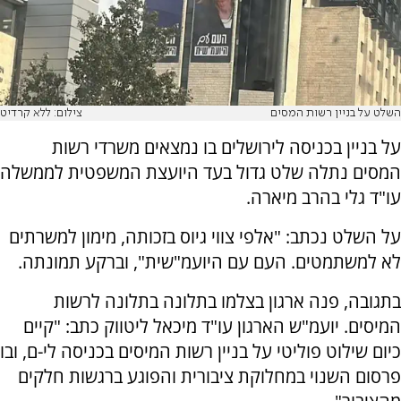
השלט על בניין רשות המסים
צילום: ללא קרדיט
על בניין בכניסה לירושלים בו נמצאים משרדי רשות
המסים נתלה שלט גדול בעד היועצת המשפטית לממשלה
עו"ד גלי בהרב מיארה.
על השלט נכתב: "אלפי צווי גיוס בזכותה, מימון למשרתים
לא למשתמטים. העם עם היועמ"שית", וברקע תמונתה.
בתגובה, פנה ארגון בצלמו בתלונה בתלונה לרשות
המיסים. יועמ"ש הארגון עו"ד מיכאל ליטווק כתב: "קיים
כיום שילוט פוליטי על בניין רשות המיסים בכניסה לי-ם, ובו
פרסום השנוי במחלוקת ציבורית והפוגע ברגשות חלקים