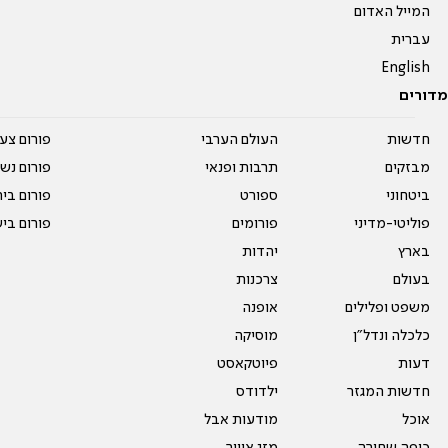
המייל האדום
עברית
English
מדורים
חדשות
העולם הערבי
פורום צע
מבזקים
תרבות ופנאי
פורום נשו
ביטחוני
ספורט
פורום בי
פוליטי-מדיני
פורומים
פורום בי
בארץ
יהדות
בעולם
צרכנות
משפט ופלילים
אופנה
כלכלה ונדל"ן
מוסיקה
דעות
פיוטקאסט
חדשות המגזר
ילדודס
אוכל
מודעות אבל
כיפה שחורה
מזג אוויר