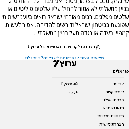
שי גליק, מנכ"ל בצלמו, מסר: "אני מברך על ההחלטה.
בניין ממשלתי לא אמור להחיל עליו שלטים פוליטיים או
שלטים מפלגים. רבים מאזרחי ישראל רואים ביועמ"שית מי
שפוגעת בביטחון ישראל ודורשים להדיחה. אסור לעשות
קמפיין בעדה או נגדה מעל בניין ממשלתי".
הצטרפו לקבוצת הוואטצאפ של ערוץ 7
מצאתם טעות או פרסומת לא ראויה? דווחו לנו
פנו אלינו
אודות
Pусский
יצירת קשר
عربية
פרסמו אצלנו
תנאי שימוש
מדיניות פרטיות
הצהרת נגישות