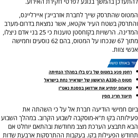
להתעדכן בהמשך בנוגע לפרטי חקירת האירוע.
המטוס שהתרסק שייך לחברת אזרבייג'ן איירליינס,
והתרסק בשטח העיר אקטאו, אשר נמצאת בדרום-מערב
המדינה. הרשויות בקזחסטן טוענות כי 25 בני אדם ניצלו,
מתוך 67 שנכחו על המטוס, בהם 62 נוסעים וחמישה
אנשי צוות.
עוד באותו נושא:
רחפן פגע במטוס של ג'ט בלו במהלך הנחיתה
מטוס ה-A330 הראשון של ישראייר נחת בישראל
טראמפ יפתיע את ארדואן בפסגת נאט"ו
תיעוד חריג מסין
ביום חמישי הודיעה חברת אל על כי השהתה את
פעילותה בקו ת"א-מוסקבה לשבוע הקרוב. במהלך השבוע
הבא תתבצע הערכת מצב מחודשת ובהתאם יוחלט אם
תחודש הפעילות בקו. בעקבות ההתרסקות ארבעת שדות