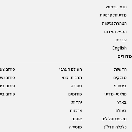
תנאי שימוש
מדיניות פרטיות
הצהרת נגישות
המייל האדום
עברית
English
מדורים
חדשות
העולם הערבי
פורום צע
מבזקים
תרבות ופנאי
פורום נשו
ביטחוני
ספורט
פורום בי
פוליטי-מדיני
פורומים
פורום בי
בארץ
יהדות
בעולם
צרכנות
משפט ופלילים
אופנה
כלכלה ונדל"ן
מוסיקה