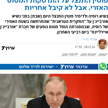
פוטין התנצל על התרסקות המטוס
האזרי, אבל לא קיבל אחריות
נשיא רוסיה ולדימיר פוטין התנצל היום (שבת) בפני נשיא
אזרבייג'ן על "התקרית הטראגית" שהתרחשה בשטח האווירי
של רוסיה, שבמסגרתה הופל מטוס נוסעים של חברת "אזרבייג'ן
איירליינס" ביום רביעי האחרון.
אורלי הררי
28.12.24, 17:50
מטוסים
תאונות מטוס
ולדימיר פוטין