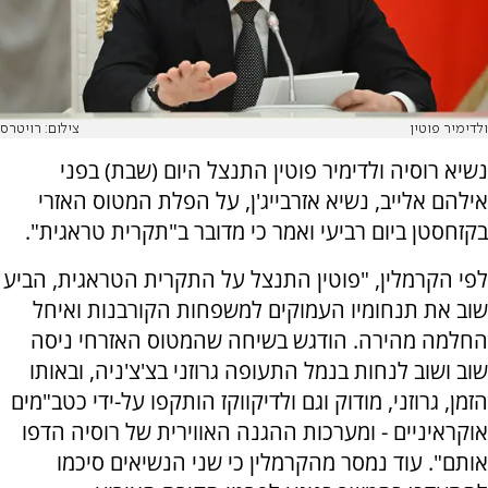
ולדימיר פוטין
צילום: רויטרס
נשיא רוסיה ולדימיר פוטין התנצל היום (שבת) בפני
אילהם אלייב, נשיא אזרבייג'ן, על הפלת המטוס האזרי
בקזחסטן ביום רביעי ואמר כי מדובר ב"תקרית טראגית".
לפי הקרמלין, "פוטין התנצל על התקרית הטראגית, הביע
שוב את תנחומיו העמוקים למשפחות הקורבנות ואיחל
החלמה מהירה. הודגש בשיחה שהמטוס האזרחי ניסה
שוב ושוב לנחות בנמל התעופה גרוזני בצ'צ'ניה, ובאותו
הזמן, גרוזני, מודוק וגם ולדיקווקז הותקפו על-ידי כטב"מים
אוקראיניים - ומערכות ההגנה האווירית של רוסיה הדפו
אותם". עוד נמסר מהקרמלין כי שני הנשיאים סיכמו