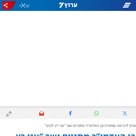
+
-
ערוץ 7
כיפה שחורה
בן האדמו"ר מתגייס ושר "אני רץ לקרב"