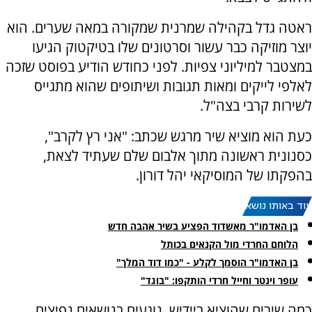
ראטה גדל בקהילה שמרנית שמקורה במאה שערים. הוא
יוצר מוזיקה כבר עשור וסרטונים שלו בטיקטוק הגיעו
במצטבר למיליוני צפיות. לפני כחודש הודיע בפוסט שזכה
לאלפי לייקים ומאות תגובות ושיתופים שהוא מתגייס
לשירות קרבי בצה"ל.
כעת הוא מוציא שיר מרגש שכתב: "אני רץ לקרב",
כסנונית ראשונה מתוך אלבום שלם שעתיד לצאת,
בהפקתו של המוסיקאי יהל דורון.
עוד באותו נושא:
בן האדמו"ר מאשדוד הפציע בשיר אהבה חדש
הלוחם החרדי מול הקנאים בכותל
בן האדמו"ר הוסמך לקלע - "כמו דוד המלך"
עופר וינטר וחייל חרדי הותקפו: "בוגד"
כמה שירים שהוציא ביידיש, נוגעים בנושאים נפיצים