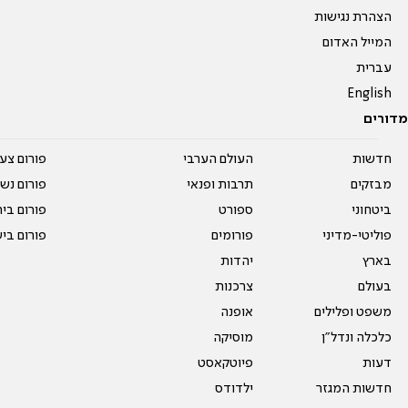
הצהרת נגישות
המייל האדום
עברית
English
מדורים
חדשות
העולם הערבי
פורום צע
מבזקים
תרבות ופנאי
פורום נשו
ביטחוני
ספורט
פורום בי
פוליטי-מדיני
פורומים
פורום בי
בארץ
יהדות
בעולם
צרכנות
משפט ופלילים
אופנה
כלכלה ונדל"ן
מוסיקה
דעות
פיוטקאסט
חדשות המגזר
ילדודס