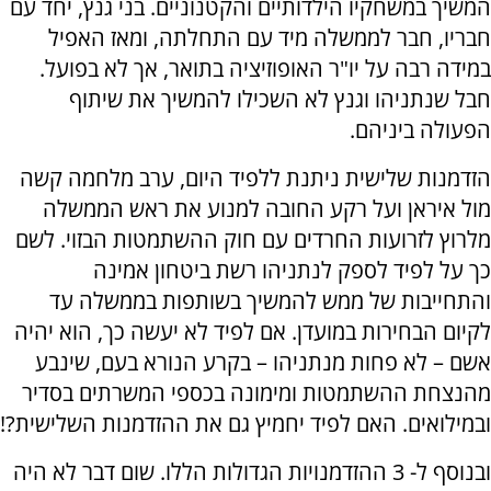
המשיך במשחקיו הילדותיים והקטנוניים. בני גנץ, יחד עם
חבריו, חבר לממשלה מיד עם התחלתה, ומאז האפיל
במידה רבה על יו"ר האופוזיציה בתואר, אך לא בפועל.
חבל שנתניהו וגנץ לא השכילו להמשיך את שיתוף
הפעולה ביניהם.
הזדמנות שלישית ניתנת ללפיד היום, ערב מלחמה קשה
מול איראן ועל רקע החובה למנוע את ראש הממשלה
מלרוץ לזרועות החרדים עם חוק ההשתמטות הבזוי. לשם
כך על לפיד לספק לנתניהו רשת ביטחון אמינה
והתחייבות של ממש להמשיך בשותפות בממשלה עד
לקיום הבחירות במועדן. אם לפיד לא יעשה כך, הוא יהיה
אשם – לא פחות מנתניהו – בקרע הנורא בעם, שינבע
מהנצחת ההשתמטות ומימונה בכספי המשרתים בסדיר
ובמילואים. האם לפיד יחמיץ גם את ההזדמנות השלישית?!
ובנוסף ל- 3 ההזדמנויות הגדולות הללו. שום דבר לא היה