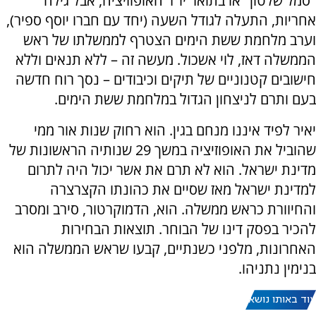
"סמל שלטון" או בתואר יו"ר האופוזיציה, אבל גילה
אחריות, התעלה לגודל השעה (יחד עם חברו יוסף ספיר),
וערב מלחמת ששת הימים הצטרף לממשלתו של ראש
הממשלה דאז, לוי אשכול. מעשה זה – ללא תנאים וללא
חישובים קטנוניים של תיקים וכיבודים – נסך רוח חדשה
בעם ותרם לניצחון הגדול במלחמת ששת הימים.
יאיר לפיד איננו מנחם בגין. הוא רחוק שנות אור ממי
שהוביל את האופוזיציה במשך 29 שנותיה הראשונות של
מדינת ישראל. הוא לא תרם את אשר יכול היה לתרום
למדינת ישראל מאז שסיים את כהונתו הקצרצרה
והחיוורת כראש ממשלה. הוא, הדמוקרטור, סירב ומסרב
להכיר בפסק דינו של הבוחר. תוצאות הבחירות
האחרונות, מלפני כשנתיים, קבעו שראש הממשלה הוא
בנימין נתניהו.
עוד באותו נושא: