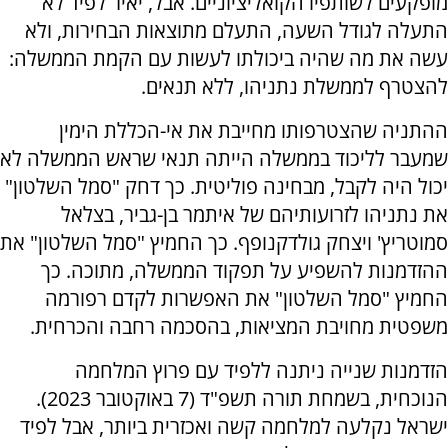
מופקעים לשותפיו הקואליציוניים. אבל, יאיר לפיד לא
התעלה לגודל השעה, התעלם מתוצאות הבחירות, ולא
עשה את מה שהיה ביכולתו לעשות עם הקמת הממשלה:
להצטרף לממשלת נתניהו, ללא תנאים.
ההתניה שהצטרפותו מחייבת את אי-הכללת הימין
שמעבר לליכוד בממשלה הייתה תנאי שראש הממשלה לא
יכול היה לקבל, מבחינה פוליטית. כך דחק "סמל השלטון"
את נתניהו לזרועותיהם של איתמר בן-גביר, בצלאל
סמוטריץ' ויצחק גולדקנופף. כך החמיץ "סמל השלטון" את
ההזדמנות להשפיע על תפקוד הממשלה, מתוכה. כך
החמיץ "סמל השלטון" את האפשרות לקדם רפורמה
משפטית מחויבת המציאות, בהסכמה רחבה והכרחית.
הזדמנות שנייה ניתנה ללפיד עם פרוץ המלחמה
הנוכחית, בשמחת תורה תשפ"ד (7 באוקטובר 2023).
ישראל נקלעה למלחמה קשה ואכזרית ביותר, אבל לפיד