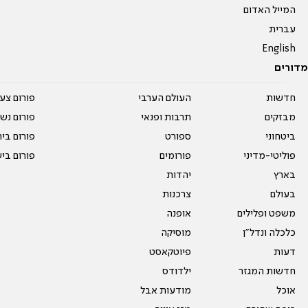
המייל האדום
עברית
English
מדורים
חדשות
העולם הערבי
פורום צע
מבזקים
תרבות ופנאי
פורום נשו
ביטחוני
ספורט
פורום בי
פוליטי-מדיני
פורומים
פורום בי
בארץ
יהדות
בעולם
צרכנות
משפט ופלילים
אופנה
כלכלה ונדל"ן
מוסיקה
דעות
פיוטקאסט
חדשות המגזר
ילדודס
אוכל
מודעות אבל