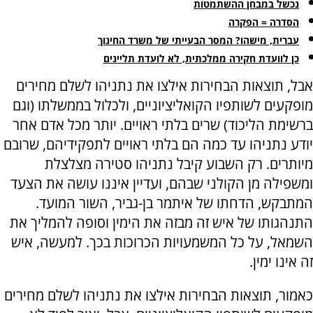
נכשל במבחן ההשתמטות
הסדרה = הפקרה
עברית, מישהו? המסר הבעייתי של משרד החינוך
כן לוועדת חקירה ממלכתית, לא לועדת תליינים
אבל, תוצאות הבחירות אילצו את נתניהו לשלם מחירים
מופקעים לשותפיו הקואליציוניים, ולכלול בממשלתו (וגם
ברשימת הליכוד) שרים בלתי ראויים. יותר מכל אדם אחר
יודע נתניהו עד כמה הם בלתי ראויים לתפקידיהם, שרובם
מיותרים. רק השבוע קיבל נתניהו סטירה מצלצלת
ומשפילה מן הקולני שבהם, ועדיין איננו עושה את הצעד
המתבקש, הדחתו של איתמר בן-גביר, השור המועד.
התנהגותו של איש זה מבזה את הימין וסופה להמליך את
השמאל, על כל המשמעויות הכרוכות בכך. למעשה, איש
זה אינו ימין.
כאמור, תוצאות הבחירות אילצו את נתניהו לשלם מחירים