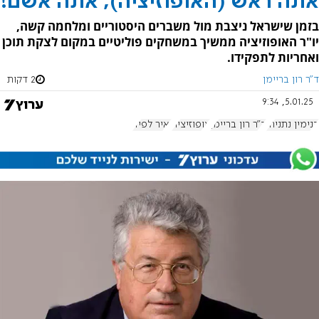
אתה ראש (האופוזיציה), אתה אשם!
בזמן שישראל ניצבת מול משברים היסטוריים ומלחמה קשה,
יו"ר האופוזיציה ממשיך במשחקים פוליטיים במקום לצקת תוכן
ואחריות לתפקידו.
ד"ר רון בריימן
2 דקות
5.01.25, 9:34
בנימין נתניהו
ד"ר רון בריימן
אופוזיציה
יאיר לפיד