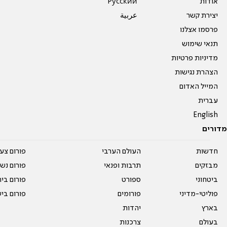
אודות
Pусский
יצירת קשר
عربية
פרסמו אצלנו
תנאי שימוש
מדיניות פרטיות
הצהרת נגישות
המייל האדום
עברית
English
מדורים
חדשות
העולם הערבי
פורום צע
מבזקים
תרבות ופנאי
פורום נשו
ביטחוני
ספורט
פורום בי
פוליטי-מדיני
פורומים
פורום בי
בארץ
יהדות
בעולם
צרכנות