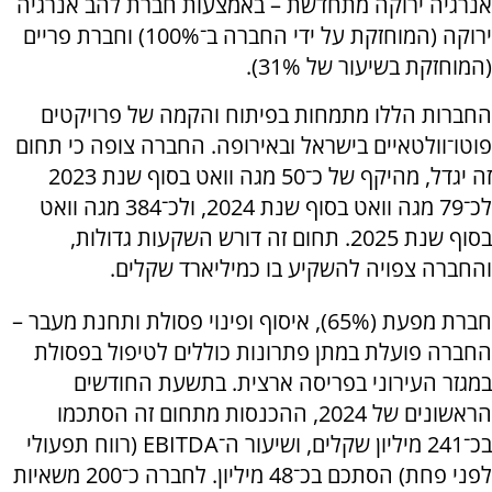
אנרגיה ירוקה מתחדשת – באמצעות חברת להב אנרגיה
ירוקה (המוחזקת על ידי החברה ב־100%) וחברת פריים
(המוחזקת בשיעור של 31%).
החברות הללו מתמחות בפיתוח והקמה של פרויקטים
פוטו־וולטאיים בישראל ובאירופה. החברה צופה כי תחום
זה יגדל, מהיקף של כ־50 מגה וואט בסוף שנת 2023
לכ־79 מגה וואט בסוף שנת 2024, ולכ־384 מגה וואט
בסוף שנת 2025. תחום זה דורש השקעות גדולות,
והחברה צפויה להשקיע בו כמיליארד שקלים.
חברת מפעת (65%), איסוף ופינוי פסולת ותחנת מעבר –
החברה פועלת במתן פתרונות כוללים לטיפול בפסולת
במגזר העירוני בפריסה ארצית. בתשעת החודשים
הראשונים של 2024, ההכנסות מתחום זה הסתכמו
בכ־241 מיליון שקלים, ושיעור ה־
EBITDA
(רווח תפעולי
לפני פחת) הסתכם בכ־48 מיליון. לחברה כ־200 משאיות