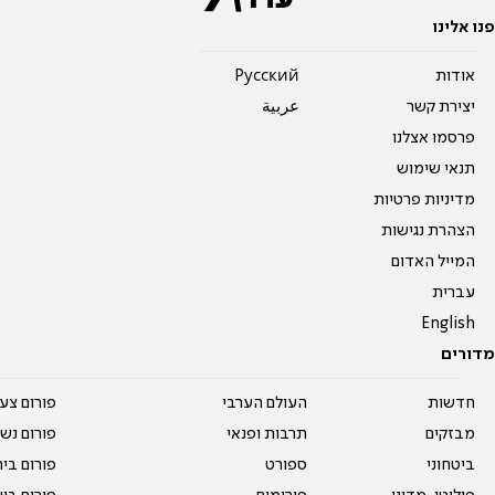
פנו אלינו
אודות
Pусский
יצירת קשר
عربية
פרסמו אצלנו
תנאי שימוש
מדיניות פרטיות
הצהרת נגישות
המייל האדום
עברית
English
מדורים
חדשות
העולם הערבי
פורום צע
מבזקים
תרבות ופנאי
פורום נשו
ביטחוני
ספורט
פורום בי