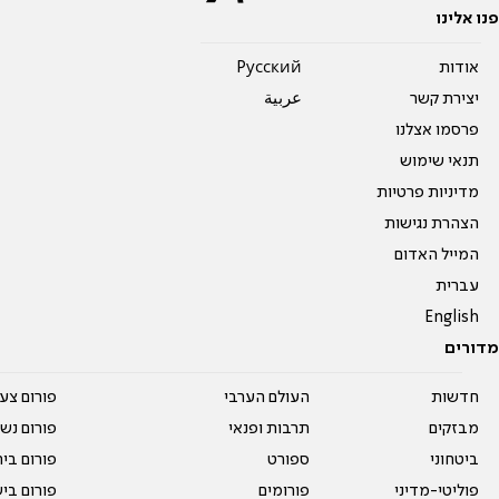
פנו אלינו
אודות
Pусский
יצירת קשר
عربية
פרסמו אצלנו
תנאי שימוש
מדיניות פרטיות
הצהרת נגישות
המייל האדום
עברית
English
מדורים
חדשות
העולם הערבי
פורום צע
מבזקים
תרבות ופנאי
פורום נשו
ביטחוני
ספורט
פורום בי
פוליטי-מדיני
פורומים
פורום בי