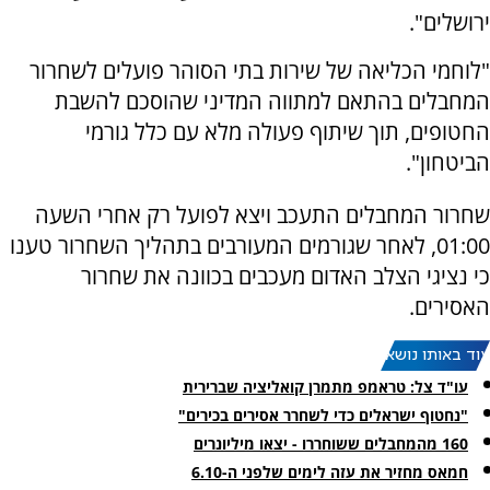
ירושלים".
"לוחמי הכליאה של שירות בתי הסוהר פועלים לשחרור
המחבלים בהתאם למתווה המדיני שהוסכם להשבת
החטופים, תוך שיתוף פעולה מלא עם כלל גורמי
הביטחון".
שחרור המחבלים התעכב ויצא לפועל רק אחרי השעה
01:00, לאחר שגורמים המעורבים בתהליך השחרור טענו
כי נציגי הצלב האדום מעכבים בכוונה את שחרור
האסירים.
עוד באותו נושא:
עו"ד צל: טראמפ מתמרן קואליציה שברירית
"נחטוף ישראלים כדי לשחרר אסירים בכירים"
160 מהמחבלים ששוחררו - יצאו מיליונרים
חמאס מחזיר את עזה לימים שלפני ה-6.10