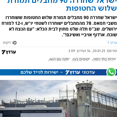
ישראל שחררה 90 מחבלים תמורת
שלוש החטופות
ישראל שחררה 90 מחבלים תמורת שלוש החטופות ששוחררו
משבי חמאס. 78 מהמחבלים ישוחררו לשטחי יו"ש, ו-12 למזרח
ירושלים. שב"ס תלה שלט מחוץ לבית הכלא: "עם הנצח לא
שוכח. ארדוף אויביי ואשיגם!".
ערוץ 7
1 דקות
פורסם:
20.01.25, 1:34
עודכן:
2:09
שירות בתי הסוהר
חטופים בעזה
עסקה עם השטן