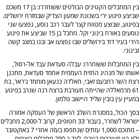
בין המחבלים הקטינים הבולטים ששוחררו: בן 17 משכם
שביצע פיגוע ירי בשכונת שמעון הצדיק שבמזרח ירושלים.
בפיגוע, שבוצע מטווח קצר לעבר רכב נוסע, נפצעו שני
נוסעים באורח בינוני וקל. מחבל בן 15 שביצע את פיגוע
הירי בעיר דוד בירושלים שבו נפצעו אב ובנו במצב קשה
ובינוני.
בין המחבלות ששוחררו: עבלה סעדאת עבד אל-רסול,
אשתו של מנהיג החזית העממית אחמד סעדאת, מתכנן
רצח השר רחבעם זאבי, חאלדה כנעאן מוחמד ג'ראר, בת
61 מרמאללה שהייתה מעורבת ברצח רנה שנרב בפיגוע
במעיין עין בובין שליד היישוב טלמון.
בסך הכול, במסגרת השלב הראשון של העסקה אמורה
ישראל לשחרר, בעבור 33 חטופים, קרוב ל-2,000 מחבלים
– מתוכם 1,000 עזתים שנתפסו בעזה אחרי 7 באוקטובר
ולא היו מעורבים בטבח, לצד כ-290 מחבלים רוצחים