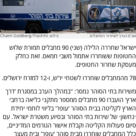
שב"ס נערך לשחרור המחבלים
צילום: Chaim Goldberg/Flash90
ישראל שחררה הלילה (שני) 90 מחבלים תמורת שלוש
החטופות ששוחררו אתמול משבי חמאס. זאת כחלק
מעסקת שחרור החטופים.
78 מהמחבלים שוחררו לשטחי יו"ש, ו-12 למזרח ירושלים.
משירות בתי הסוהר נמסר: "במהלך הערב במסגרת 'דרך
ארץ' הועברו 90 מחבלים ממספר מתקני כליאה ברחבי
הארץ לקליטה בבית הסוהר 'עופר' בליווי לוחמי יחידת
׳נחשון׳ של שירות בתי הסוהר ובסיוע משטרת ישראל. עם
סיום פעולות הקליטה וקבלת אישור הגורמים המדיניים,
כלל המחבלים שוחררו מבית סוהר 'עופר' ובית מעצר