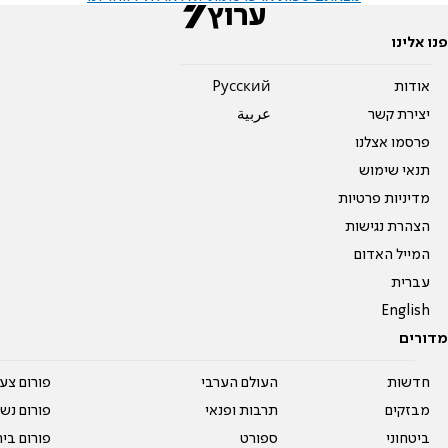
פנו אלינו
אודות
Pусский
יצירת קשר
عربية
פרסמו אצלנו
תנאי שימוש
מדיניות פרטיות
הצהרת נגישות
המייל האדום
עברית
English
מדורים
חדשות
העולם הערבי
פורום צע
מבזקים
תרבות ופנאי
פורום נשו
ביטחוני
ספורט
פורום בי