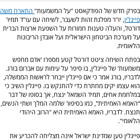
בפרק חדש של הפודקאסט "על המשמעות"
התארח משה
פייגלין
, יו"ר מפלגת זהות לשעבר, לשיחה עם עו"ד תמיר
דורטל, והעלה טענות חמורות על השפעת ארצות הברית
על מערכת הביטחון הישראלית ועל אובדן הריבונות
הלאומית.
בפתח השיחה ציטט דורטל קטע מספרו 'אדם מחפש
משמעות' של פייגלין, בו סיפר על עימות עם אברום בורג.
לדבריו, בורג אמר כי אם פייגלין ייבחר לראשות הממשלה,
הוא עצמו יקים מחתרת כדי להתנקש בו. פייגלין השיב כי
במלחמת אחים, תמיד השמאל ינצח, אך בסופו של דבר
“האמא האמיתית”, כמו בסיפור שלמה המלך ושתי הנשים,
תנצח. לדבריו, האמא האמיתית היא "הרוב היהודי
הלאומי".
פייגלין טען שמדינת ישראל אינה מצליחה להכריע את