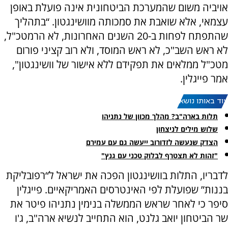
אויביה משום שהמערכת הביטחונית אינה פועלת באופן
עצמאי, אלא שואבת את סמכותה מוושינגטון. “בתהליך
שהתפתח לפחות ב-20 השנים האחרונות, לא הרמטכ"ל,
לא ראש השב"כ, לא ראש המוסד, ולא רוב קציני פורום
מטכ"ל ממלאים את תפקידם ללא אישור של וושינגטון",
אמר פייגלין.
עוד באותו נושא:
תלות בארה"ב? מהלך מכוון של נתניהו
שלוש מילים לניצחון
הצדק שנעשה לזדורוב ייעשה גם עם עמירם
"זהות לא תצטרף לבלוק טכני עם גנץ"
לדבריו, התלות בוושינגטון הפכה את ישראל ל“רפובליקת
בננות” שפועלת לפי האינטרסים האמריקאיים. פייגלין
סיפר כי לאחר שראש הממשלה בנימין נתניהו פיטר את
שר הביטחון יואב גלנט, הוא התחייב לנשיא ארה"ב, ג'ו