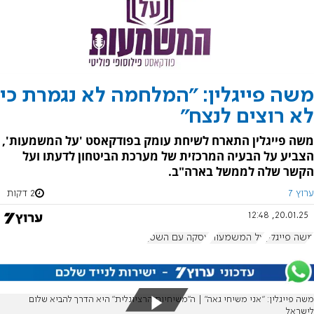
משה פייגלין: "המלחמה לא נגמרת כי
לא רוצים לנצח"
משה פייגלין התארח לשיחת עומק בפודקאסט 'על המשמעות',
הצביע על הבעיה המרכזית של מערכת הביטחון לדעתו ועל
הקשר שלה לממשל בארה"ב.
ערוץ 7
2 דקות
20.01.25, 12:48
משה פייגלין
על המשמעות
עסקה עם השטן
משה פייגלין: "אני משיחי גאה" | ה"משיחיות הרציונלית" היא הדרך להביא שלום
לישראל