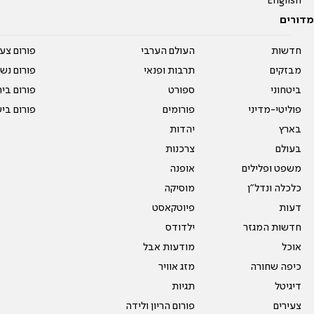
English
מדורים
חדשות
העולם הערבי
פורום צע
מבזקים
תרבות ופנאי
פורום נשו
ביטחוני
ספורט
פורום בי
פוליטי-מדיני
פורומים
פורום בי
בארץ
יהדות
בעולם
צרכנות
משפט ופלילים
אופנה
כלכלה ונדל"ן
מוסיקה
דעות
פיוטקאסט
חדשות המגזר
ילדודס
אוכל
מודעות אבל
כיפה שחורה
מזג אוויר
דיגיטל
תגיות
צעירים
פורום הריון ולידה