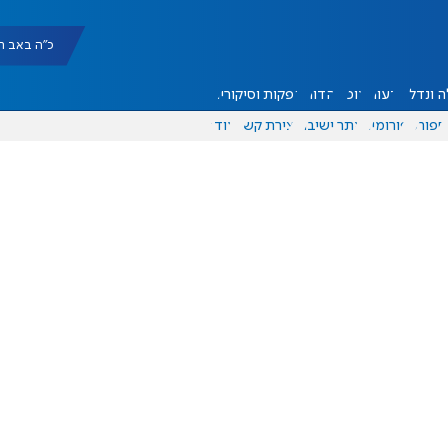
כ"ה באב תשפ"ו |
 ונדל"ן
דעות
אוכל
יהדות
הפקות וסיקורים
ספורט
פורומים
אתר ישיבה
יצירת קשר
עוד