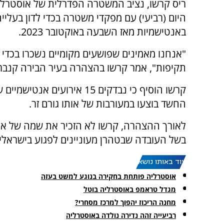
ריס קרשו, נציב המשטרה הפדרלית של אוסטרלי
היום (רביעי) עם מפקדי משטרה בכדי לדון בעליי
באנטישמיות מאז השבעה באוקטובר 2023.
"אנחנו מאמינים שפושעים מקומיים נשכרו בכדי
תקיפות", אמר קרשו בהצהרה בעיר הבירה קנבר
קרשו הוסיף כי נבדקים 15 אירועים אנטיש
החשד בוצעו במעורבות של אותו גורם זר.
לאורך ההצהרה, קרשו לא הזכיר את שמה של איר
בשל העובדה שבטהרן מעוניינים לפגוע בישראלים
עוד באותו נושא:
אוסטרליה פותחת בחקירה בנוגע למשט בעזה
מגדל טראמפ באוסטרליה בוטל
מחנה הריכוז יהפוך למרכז מסחרי?
רביעייה זהה נדירה נולדה באוסטרליה