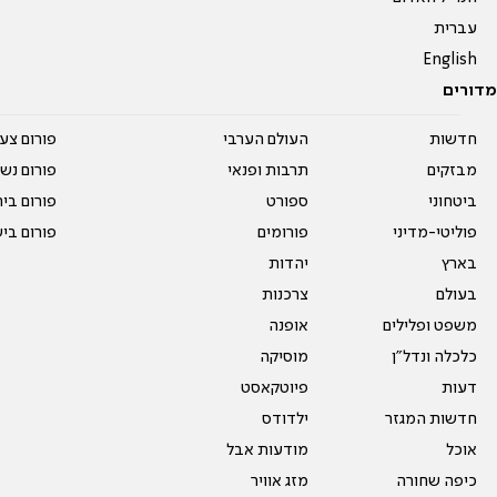
עברית
English
מדורים
חדשות
העולם הערבי
פורום צע
מבזקים
תרבות ופנאי
פורום נשו
ביטחוני
ספורט
פורום בי
פוליטי-מדיני
פורומים
פורום בי
בארץ
יהדות
בעולם
צרכנות
משפט ופלילים
אופנה
כלכלה ונדל"ן
מוסיקה
דעות
פיוטקאסט
חדשות המגזר
ילדודס
אוכל
מודעות אבל
כיפה שחורה
מזג אוויר