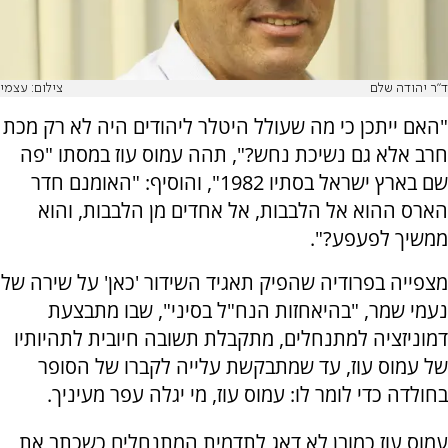
ד"ר יהודה שלם
צילום: עצמי
"האם ייתכן כי מה שעולל היטלר ליהודים היה לא רק מכת
חרב אלא גם נשיכת נחש?", תהה עמוס עוז במסתו "פה
שם בארץ ישראל בסתיו 1982", והוסיף: "האומנם חדר
הארס ההוא אל הלבבות, אל אחדים מן הלבבות, והוא
ממשיך לפעפע?".
מצפייה בפרודיה שהפיק תאגיד השידור 'כאן' על שירה של
נעמי שמר, "בהיאחזות הנח"ל בסיני", שבו מתבצעת
דמוניזציה למתנחלים, מתקבלת תשובה חיובית לתהיותיו
של עמוס עוז, עד שמתבקשת עלייה לקברו של הסופר
בחולדה כדי לומר לו: עמוס עוז, מי יגלה עפר מעיניך.
עמוס עוז כמובן לא דאג לתדמית המתנחלים כשכתב את