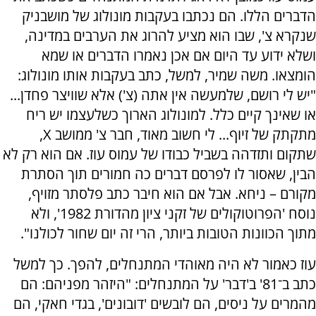
הדברים הללו. הם נכתבו בעקבות מונולוג של מושבניק
שנקרא צ', שבו הוא מציע להרוג את הערבים במדינה,
ושלא ידוע עד היום אם אכן נאמרו הדברים או שמא
הומצאו. משה שמיר, למשל, כתב בעקבות אותו מונולוג:
"יש לי רושם, שלמעשה אין אתה (צ') אלא שוויצר פחדן...
או שאינך קיים כלל. למונולוג הארוך כשלעצמו יש ריח
מתקתק של זיוף... לי חשוב מאוד, חבר צ' ממושב
X
,
שתקום ותזדהה בשביל כבודו של עמוס עוז. אם הוא רק לא
הבין, שאסור לו לפרסם דברים כה חמורים תוך הסתרת
מקורם – ניחא. אבל אם הוא חיבר כתב פלסתר מזויף,
נוסח 'הפרוטוקולים של זקני ציון מהדורת 1982', ולא
מתוך הכוונות הטובות ביותר, הרי זה יום שחור לכולנו".
עוז כאמור לא היה מאוהדי המתנחלים, להפך. כך למשל
כתב ב־81' ב'דבר' על המתנחלים: "היזהר מפניהם: הם
מהמרים על ניסים, הם לובשים 'דובונים', בגדי חאקי, הם