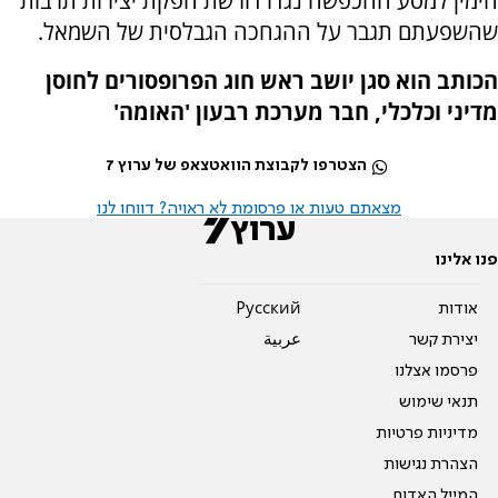
הימין למסע ההכפשה נגדו דורשת הפקת יצירות תרבות
שהשפעתם תגבר על ההגחכה הגבלסית של השמאל.
הכותב הוא סגן יושב ראש חוג הפרופסורים לחוסן
מדיני וכלכלי, חבר מערכת רבעון 'האומה'
הצטרפו לקבוצת הוואטצאפ של ערוץ 7
מצאתם טעות או פרסומת לא ראויה? דווחו לנו
פנו אלינו
אודות
Pусский
יצירת קשר
عربية
פרסמו אצלנו
תנאי שימוש
מדיניות פרטיות
הצהרת נגישות
המייל האדום