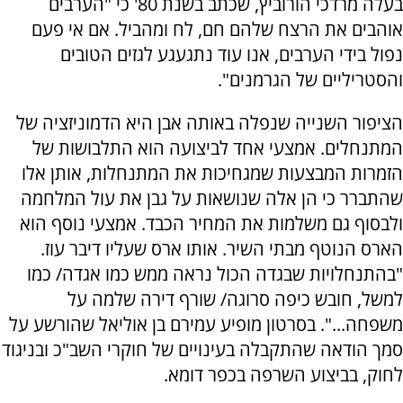
בעלה מרדכי הורוביץ, שכתב בשנת 80' כי "הערבים
אוהבים את הרצח שלהם חם, לח ומהביל. אם אי פעם
נפול בידי הערבים, אנו עוד נתגעגע לגזים הטובים
והסטריליים של הגרמנים".
הציפור השנייה שנפלה באותה אבן היא הדמוניזציה של
המתנחלים. אמצעי אחד לביצועה הוא התלבושות של
הזמרות המבצעות שמגחיכות את המתנחלות, אותן אלו
שהתברר כי הן אלה שנושאות על גבן את עול המלחמה
ולבסוף גם משלמות את המחיר הכבד. אמצעי נוסף הוא
הארס הנוטף מבתי השיר. אותו ארס שעליו דיבר עוז.
"בהתנחלויות שבגדה הכול נראה ממש כמו אגדה/ כמו
למשל, חובש כיפה סרוגה/ שורף דירה שלמה על
משפחה...". בסרטון מופיע עמירם בן אוליאל שהורשע על
סמך הודאה שהתקבלה בעינויים של חוקרי השב"כ ובניגוד
לחוק, בביצוע השרפה בכפר דומא.