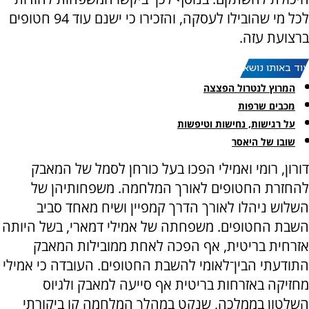
לכל מי שהובילו לעסקה, והזכירו כי ישנם עוד 94 חטופים
ברצועת עזה.
עוד באותו נושא:
המרוץ לנטרול הפצצה
מכבים שרפות
על רגישות, נחישות וטיפשות
שובו של היאסר
דורון, רומי ואמילי הפכו בעל כורחן לסמל של המאבק
להחזרת החטופים לאורך המלחמה. משפחותיהן של
השלוש ניהלו לאורך הדרך קמפיין ושיח מאחד סביב
השבת החטופים. משפחתה של אמילי דמארי, בשל היותה
אזרחית בריטית, אף הפכה לאחת ממובילות המאבק
התודעתי הבין־לאומי להשבת החטופים. העובדה כי אמילי
מחזיקה באזרחות בריטית אף סייעה למאבק ולגיוס
השלטון בממלכה, שנקט במהלך המלחמה קו ביקורתי