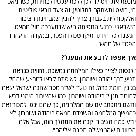
מונעת את חיסולו. לכן ללכת עכשיו לבחירות, כשחמאס
חי, בועט ומשתקם לחלוטין, זה צעד נוראי פוליטית
ואלקטורלית בעבורן. צריך להבין שמבחינת הציבור
הישראלי, כרגע התפיסה היא שבמערכה מול חמאס
הגשנו לכל היותר תיקו שכולו הפסד, ובמקרה הרע זהו
הפסד של ממש".
איך אפשר לרבע את המעגל?
"לנסות לצייר כאילו המלחמה נמשכת. הזווית כנראה
תגיע דרך יהודה ושומרון. לא סתם קראו למבצע שהחל
בג'נין חומת ברזל. זה נועד לשדר מסר שהנה ישראל יצאה
לחומת מגן 2 ביהודה ושומרון, כמו שהציבור הימני דרש,
והשם מתכתב עם שם המלחמה, כך שהם ינסו למכור זאת
כהמשך המלחמה והשמדת חמאס ביהודה ושומרון. לא
יודע כמה הציבור יקנה את המהלך הזה, אבל אלה
הכיוונים שהממשלה תפנה אליהם".