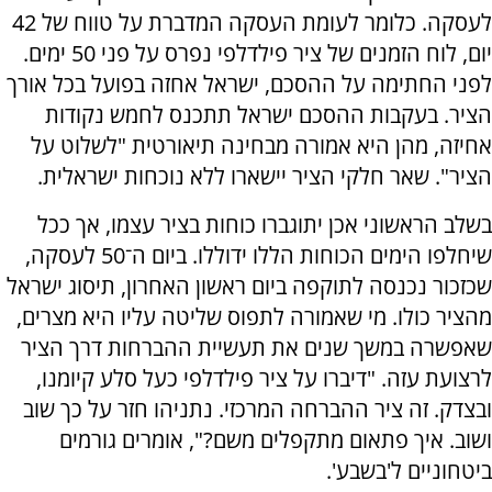
לעסקה. כלומר לעומת העסקה המדברת על טווח של 42
יום, לוח הזמנים של ציר פילדלפי נפרס על פני 50 ימים.
לפני החתימה על ההסכם, ישראל אחזה בפועל בכל אורך
הציר. בעקבות ההסכם ישראל תתכנס לחמש נקודות
אחיזה, מהן היא אמורה מבחינה תיאורטית "לשלוט על
הציר". שאר חלקי הציר יישארו ללא נוכחות ישראלית.
בשלב הראשוני אכן יתוגברו כוחות בציר עצמו, אך ככל
שיחלפו הימים הכוחות הללו ידוללו. ביום ה־50 לעסקה,
שכזכור נכנסה לתוקפה ביום ראשון האחרון, תיסוג ישראל
מהציר כולו. מי שאמורה לתפוס שליטה עליו היא מצרים,
שאפשרה במשך שנים את תעשיית ההברחות דרך הציר
לרצועת עזה. "דיברו על ציר פילדלפי כעל סלע קיומנו,
ובצדק. זה ציר ההברחה המרכזי. נתניהו חזר על כך שוב
ושוב. איך פתאום מתקפלים משם?", אומרים גורמים
ביטחוניים ל'בשבע'.