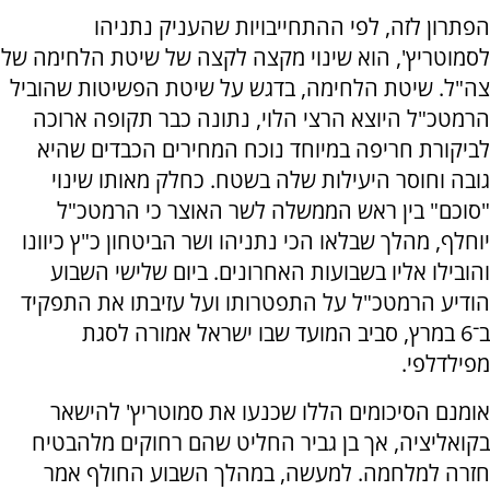
הפתרון לזה, לפי ההתחייבויות שהעניק נתניהו
לסמוטריץ', הוא שינוי מקצה לקצה של שיטת הלחימה של
צה"ל. שיטת הלחימה, בדגש על שיטת הפשיטות שהוביל
הרמטכ"ל היוצא הרצי הלוי, נתונה כבר תקופה ארוכה
לביקורת חריפה במיוחד נוכח המחירים הכבדים שהיא
גובה וחוסר היעילות שלה בשטח. כחלק מאותו שינוי
"סוכם" בין ראש הממשלה לשר האוצר כי הרמטכ"ל
יוחלף, מהלך שבלאו הכי נתניהו ושר הביטחון כ"ץ כיוונו
והובילו אליו בשבועות האחרונים. ביום שלישי השבוע
הודיע הרמטכ"ל על התפטרותו ועל עזיבתו את התפקיד
ב־6 במרץ, סביב המועד שבו ישראל אמורה לסגת
מפילדלפי.
אומנם הסיכומים הללו שכנעו את סמוטריץ' להישאר
בקואליציה, אך בן גביר החליט שהם רחוקים מלהבטיח
חזרה למלחמה. למעשה, במהלך השבוע החולף אמר