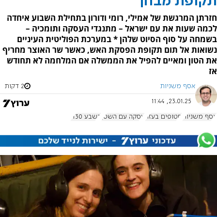
תקופת מבחן
חזרתן המרגשת של אמילי, רומי ודורון בתחילת השבוע איחדה
לכמה שעות את עם ישראל – מתנגדי העסקה ותומכיה –
בשמחה על סוף הסיוט שלהן * במערכת הפוליטית העיניים
נשואות אל תום תקופת הפסקת האש, כאשר שר האוצר מחריף
את הטון ומאיים להפיל את הממשלה אם המלחמה לא תחודש
אז
אסף משניות
2 דקות
23.01.25, 11:44
אסף משניות
חטופים בעזה
עסקה עם השטן
בשבע 1130