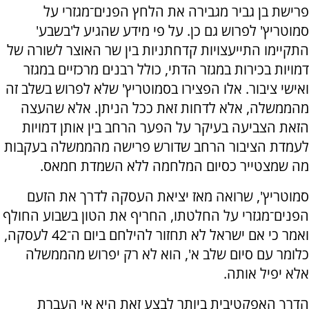
פרישת בן גביר מגבירה את הלחץ הפנים־מגזרי על
סמוטריץ' לפרוש גם כן. על פי מידע שהגיע ל'בשבע'
התקיימו התייעצויות קדחתניות בין שר האוצר לשורה של
דמויות בכירות במגזר הדתי, כולל רבנים מרכזיים במגזר
ואישי ציבור. אלו הפצירו בסמוטריץ' שלא לפרוש בשלב זה
מהממשלה, אלא לדחות זאת ככל הניתן. אלא שהעצה
הזאת הצביעה בעיקר על הפער הרחב בין אותן דמויות
לעמדת הציבור הרחב שדורש פרישה מהממשלה בעקבות
מה שמצטייר כסיום המלחמה ללא השמדת חמאס.
סמוטריץ', שרואה מאז יציאת העסקה לדרך את הזעם
הפנים־מגזרי על החלטתו, החריף את הטון בשבוע החולף
ואמר כי אם ישראל לא תחזור להילחם ביום ה־42 לעסקה,
כלומר עם סיום שלב א', הוא לא רק יפרוש מהממשלה
אלא יפיל אותה.
הדרך האפקטיבית ביותר לבצע זאת היא אי העברת