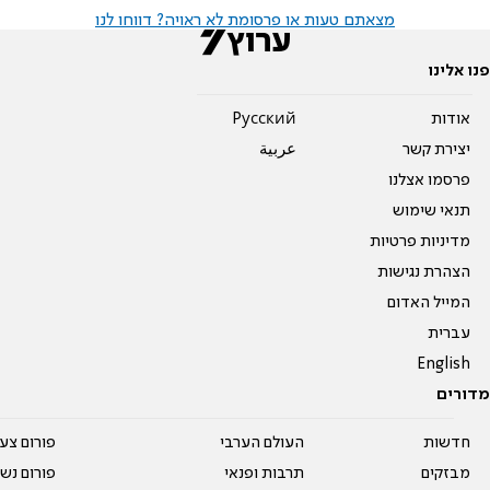
מצאתם טעות או פרסומת לא ראויה? דווחו לנו
פנו אלינו
אודות
Pусский
יצירת קשר
عربية
פרסמו אצלנו
תנאי שימוש
מדיניות פרטיות
הצהרת נגישות
המייל האדום
עברית
English
מדורים
חדשות
העולם הערבי
פורום צע
מבזקים
תרבות ופנאי
פורום נשו