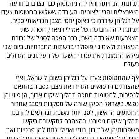
תמונות הנחיתה והירידה מהמסוק כבר נצרבו בתודעה
הישראלית והבין־לאומית. העובדה ששלוש החטופות צעדו
על רגליהן שידרה כי באופן יחסי מצבן הבריאותי סביר.
תמונת ידה החבושה של אמילי דמארי, חסרת שתי
האצבעות שאיבדה בשבי, כבר הפכה לסמל של גבורת
הניצולות ולאימוג'י פופולרי ברשתות החברתיות. ביום שני
מילאו התמונות את עמודי השער של העיתונים הגדולים
בעולם.
אף שהחטופות צעדו על רגליהן בשובן לישראל, ואף
שהצוותים הרפואיים הגדירו את מצבן כסביר בהתאם
לנסיבות, לחטופות מחכה תהליך שיקום ארוך, הן פיזי והן
נפשי. בישראל הסיקו שורה של מסקנות מסבב שחרור
החטופים הראשון, לפני יותר משנה, ובהתאם להן בנו
תהליך שיקום מפורט. בהצהרה לתקשורת ביקשו
משפחותיהן של דורון, רומי ואמילי לתת להן פרטיות ואת
היכולת להשתקם. בנוסף לכך ביקשו המשפחות להודות