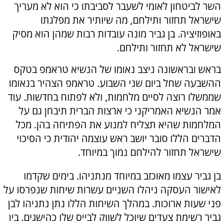
השר לביטחון לאומי לשעבר לסביבתו כי הוא לא מעריך
שישראל תחזור ותילחם, מה שיותיר את מפלגתו
באופוזיציה. בן גביר מונה עובדות רבות שמהן הוא מסיק
שישראל לא תחזור ותילחם.
בראש ובראשונה ניצב נאומו של הנשיא טראמפ בטקס
ההשבעה שחל ביום שני השבוע. טראמפ הצהיר בנאומו
שממשלו רוצה לסיים מלחמות, ולא לפתוח בחדשות. עוד
אמר הנשיא האמריקני כי ארצות הברית תיבחן גם על
המלחמות שהיא תצליח למנוע את הפתיחה בהן. מכל
הדברים הללו סובר יושב ראש עוצמה יהודית כי הסיכוי
שישראל תחזור להילחם נמוך במיוחד.
בן גביר עצמו מאוכזב במיוחד מנתניהו. בימים שקדמו
לאישור העסקה ניהלו השניים עשרות שיחות שנפרסו על
פני שעות ארוכות. במהלך השיחות הללו נתן נתניהו לבן
גביר רשימת צעדים שיוכל לשווק לבייס שלו כהישגים. בין