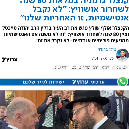
קנצלר גרמניה במלאות 80 שנה
לשחרור אושוויץ: "לא נקבל
אנטישמיות, זו האחריות שלנו"
הקנצלר אולף שולץ פגש את רב העיר ברלין הרב יהודה טייכטל
וציין 80 שנה לשחרור אושוויץ: "זה לא משנה אם האנטישמיות
ממניעים פוליטיים או דתיים - לא נקבל את זה"
ציקי ברנדוין
27.01.25, 17:31
אנטישמיות
גרמניה
הרב יהודה טייכטל
אולף שולץ