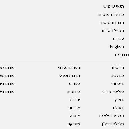
תנאי שימוש
מדיניות פרטיות
הצהרת נגישות
המייל האדום
עברית
English
מדורים
חדשות
העולם הערבי
פורום צע
מבזקים
תרבות ופנאי
פורום נשו
ביטחוני
ספורט
פורום בי
פוליטי-מדיני
פורומים
פורום בי
בארץ
יהדות
בעולם
צרכנות
משפט ופלילים
אופנה
כלכלה ונדל"ן
מוסיקה