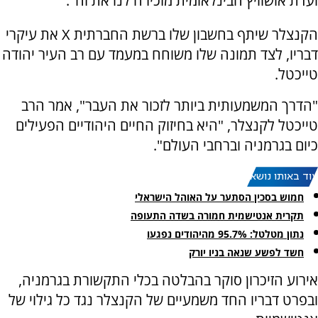
ועדת אושוויץ הבינלאומית מזכירה לנו את זה".
הקנצלר שיתף בחשבון שלו ברשת החברתית X את עיקרי
דבריו, לצד תמונה שלו משוחח במעמד עם רב העיר יהודה
טייכטל.
"הדרך המשמעותית ביותר לזכור את העבר", אמר הרב
טייכטל לקנצלר, "היא בחיזוק החיים היהודיים הפעילים
כיום בגרמניה וברחבי העולם".
עוד באותו נושא:
חמוש בסכין הסתער על האוהל הישראלי
תקרית אנטישמית חמורה בשדה התעופה
נתון מטלטל: 95.7% מהיהודים נפגעו
חשד לפשע שנאה בניו יורק
אירוע הזיכרון סוקר בהבלטה בכלי התקשורת בגרמניה,
ובפרט דבריו החד משמעיים של הקנצלר נגד כל גילוי של