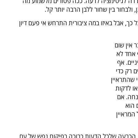
ים דה־לגיטימציה לדעה. ככה פטורים מלשמוע מה
ולבחור בין שחור ללבן הרבה יותר קל.
כך, אבל באיזו במה ציבורית התרחש אי פעם דיון
 אין שום
 אחד לא
יים. אף
 רק כדי
 שהתראיין
או לדקות
נחה. אם
 הוא
המראיין
. הכרעה שלכל הדעות כרוכה בפיקוח נפש של עם