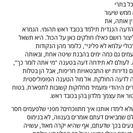
כל בתרי
 ממש שיעור
ן אותה, את
הדעה הנגדית תילמד בכובד ראש תהומי. הגמרא
ור רושם כאילו חולקים כאן על הכול. היא תשאל
ולי עלמא לא פליגי", כלומר מהן הנקודות
מים גם כמה ימים בהבנת שיטה אחת, ובאותה
 לעולם לא תידחה דעה בטענה "מי אתה לומר כך",
 נדירות יש התבטאויות חריפות, אבל הן בטלות
 לדעה החולקת. אל מול הטענה הפופוליסטית
רים היהודי ומעמיד מחלוקות קשובות לתפארת. בטוח
ור את עצמך מלדון בהן בכובד ראש.
 שלא לימדו אותנו איך מתווכחים? מפני שלפעמים חסר
ם שמביאים דעתם אומרים בענווה, לא בנימוס
עים בכך שדעתם, אף שהיא יקרה מאוד, עשויה