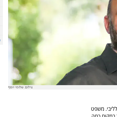
צילום: שלומי יוסף
לליבי. משפט
 במקום כמה