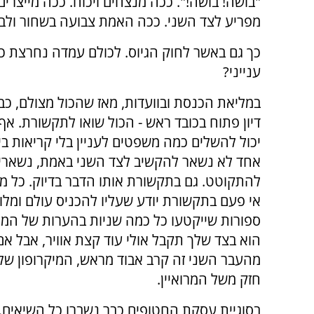
"בושה! בושה!". ככה מנצחים ויכוח. ככה מייצר
מפריע לצד השני. ככה האמת צבועה בשחור ולבן, 
כך גם באשר לחוק הגיוס. לכולם עמדה נחרצת כל 
ענייני?
במליאת הכנסת ובוועדות, מאז שהכול מצולם, כבר
דיון פתוח בכובד ראש - הכול שואו לתקשורת. אף
יכול להשלים כמה משפטים לעניין בלי קריאות בינ
אחד לא נשאר להקשיב לצד השני באמת, נשארים
להתקוטט. גם בתקשורת אותו הדבר בדיוק. כל מי
אי פעם בתקשורת יודע שעליו להכניס עולם ומלו
ספורות שייקטעו כל כמה שניות בהערות של המ
הוא בצד שלך תקבל אולי עוד קצת אוויר, אבל אם
מהעבר השני זה קרב אבוד מראש, המיקרופון של 
חזק משל המרואיין.
בסוגיית עסקת החטופים כבר נשברו כל השיאים