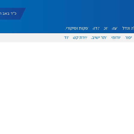
כ"ד באב תשפ"ו |
 ונדל"ן
דעות
אוכל
יהדות
הפקות וסיקורים
ספורט
פורומים
אתר ישיבה
יצירת קשר
עוד