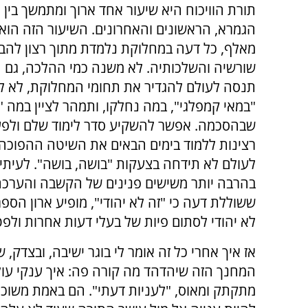
תורת הוויכוח היא שיעור אחד ארוך ומתמשך בין 
הגמרא, הראשונים והאחרונים. השיעור הזה הוא
מאלף, כל דעה במחלוקת נלמדת מתוך רצון להבי
שורשיה והשלכותיה. לא משנה כמי ההלכה, גם 
תנסה לעולם להגדיר את תחומי המחלוקת, לא ליצ
"במאי קמפלגי", במה נחלקו, ותמהר לציין במה "כ
שבהסכמה. אפשר להשקיע סדר לימוד שלם ולפע
רצינות ללמוד בימים הבאים את השיטה ההפוכה.
לעולם לא תידחה בצעקות "בושה, בושה". לעיתים
בהרבה יותר משישים פנינים של הקשבה והערכה
ששוללת דעה כי "זה לא יהודי", מופיע ארון הספ
לא יהודי לסתום פיות של בעלי דעות אחרות ולפט
אז איך אחרי כל זה אומר לי בוגר ישיבה, ובצדק,
המחנך הזה שיהדהד מה קורה פה: איך ענקי עול
מתקתק ומאוס, "לעניות דעתי". הם באמת משוכנ