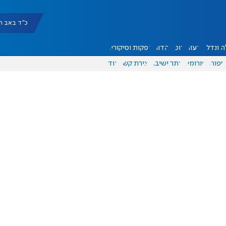
כ"ד באב תשפ"ו |
 ונדל"ן
דעות
אוכל
יהדות
הפקות וסיקורים
ספורט
פורומים
אתר ישיבה
יצירת קשר
עוד