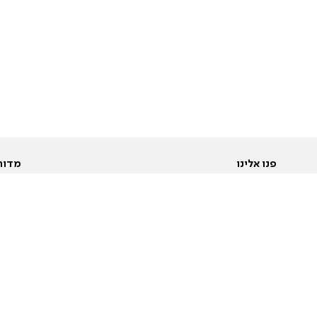
פנו אלינו
מדור
אודות
Pусский
חד
יצירת קשר
عربية
מב
פרסמו אצלנו
בי
תנאי שימוש
פו
מדיניות פרטיות
בא
הצהרת נגישות
בע
המייל האדום
מש