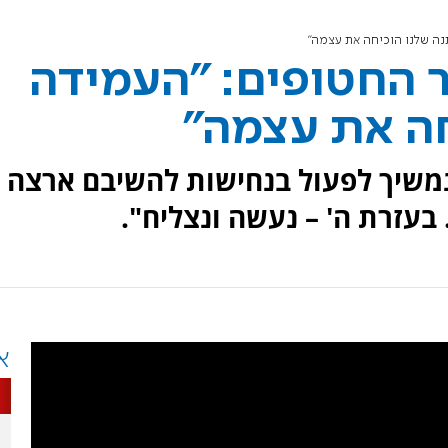
נה שלנו הוכיחה את עצמה"
ר החטופים: "העמידה
חה את עצמה"
נמשיך לפעול בנחישות להשיבם ארצה
עזרת ה' – נעשה ונצליח".
א