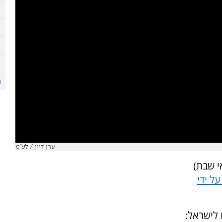
ערן דיין / לע"מ
י שבת)
ל ידי
לישראל: