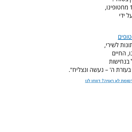
לדבריו, "בשבועיים האחרונים הצלחנו לשחרר 13 מחטופינו,
 ידי
ופים
נות לשירי,
ו, החיים
 בנחישות
עזרת ה' – נעשה ונצליח".
ומת לא ראויה? דווחו לנו