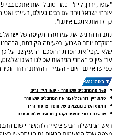
"עופר, ירדן, קית' - כמה טוב לראות אתכם בבית!
אזרחי ישראל ויחד עם רבים בעולם, רעייתי ואני 
כך לראות אתכם איתנו".
נתניהו הדגיש את עמדתה התקיפה של ישראל ב
"מוקדם יותר השבוע, בפעימה הקודמת, הבהרנו 
שלא נקבל את הפרת ההסכם. התעקשנו על כך ו
עוד ציין כי "אחרי המראות שכולנו ראינו שלשום
כפי שראיתם היום - העמידה האיתנה הזו הוכיח
עוד באותו נושא:
160 מהמחבלים ששוחררו - יצאו מיליונרים
סמוטריץ' דורש: לעצור את המחבלים ששוחררו
חמאס השיב ממצאים של אופיר צרפתי הי"ד
שרשרת טרור: חטיפת וקסמן, חטיפת שליט והטבח
ראש הממשלה הביע ציפייה להמשך יישום ההבנו
מצפה שכל הפעימות הבאות גם הן יתבצעו באופן