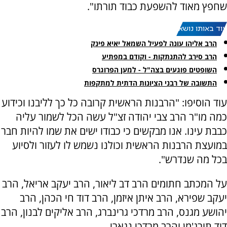
שחפץ מאוד להשפעת כבוד תורתו".
עוד באותו נושא:
הרב אליהו עונה לפעיל השמאל יאיא פינק
הרב סירב להתנתקות - וקודם במפתיע
השופטים פוגעים בצה"ל - למען הפרוגרס
התשובה של רבני הציונות הדתית למתקפות
עוד הוסיפו: "הרבנות הראשית קרובה כל כך לליבנו וכידוע
כמה מו"ר הרב צבי יהודה זצ"ל עשה הכל לשמור עליה
כבבת עינו. אנו מבקשים כי כבודו ישים את שמו להיות חבר
במועצת הרבנות הראשית וכולנו נשמש לו לעזור ולסיוע
בכל מה שנדרש".
על המכתב חתומים הרב דב ליאור, הרב יעקב אריאל, הרב
יעקב שפירא, הרב איתן איזמן, הרב דוד חי הכהן, הרב
יהושע מגנס, הרב מרדכי גרינברג, הרב אליקים לבנון, הרב
דוד תורג'מן והרב מרדכי נגארי.