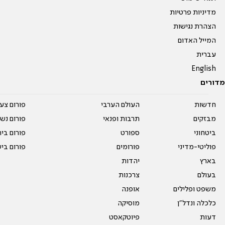
מדיניות פרטיות
הצהרת נגישות
המייל האדום
עברית
English
מדורים
חדשות
העולם הערבי
פורום צע
מבזקים
תרבות ופנאי
פורום נשו
ביטחוני
ספורט
פורום בי
פוליטי-מדיני
פורומים
פורום בי
בארץ
יהדות
בעולם
צרכנות
משפט ופלילים
אופנה
כלכלה ונדל"ן
מוסיקה
דעות
פיוטקאסט