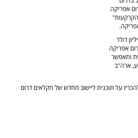
 בדרום
ום אפריקה
 הקרקעות"
פריקה.
העניקה ארה"ב תמיכה בסך 440 מיליון דולר
רום אפריקה
ת ותאפשר
, ארה"ב
להכריז על תוכנית ליישוב מחדש של חקלאים דרום