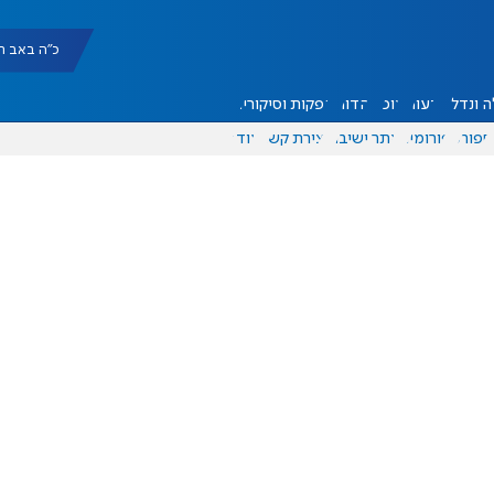
כ"ה באב תשפ"ו |
 ונדל"ן
דעות
אוכל
יהדות
הפקות וסיקורים
ספורט
פורומים
אתר ישיבה
יצירת קשר
עוד