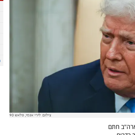
צילום: לירי אגמי, פלאש 90
רה"ב חתם