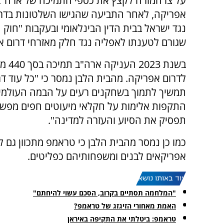
על צו המורה לקצץ את כספי התמיכה של ארה"ב
אפריקה, לאחר התביעה שהגישו השלטונות בדר
נגד ישראל בבית הדין הבינלאומי ובעקבות "חוק
שגורם לטענתו לאפליה נגד חלק מאזרחי דרום א
בשנת 2023 
לדרום אפריקה. מהבית הלבן נמסר כי "כל עוד ד
תמשיך לתמוך בשחקנים רעים על הבמה העולמי
התקפות אלימות על חקלאי מיעוטים חפים מפשע
תפסיק את הסיוע והעזרה למדינה".
כמו כן נמסר מהבית הלבן כי טראמפ מתכוון גם 
אפריקאים לבנים ומשפחותיהם כפליטים.
עוד באותו נושא:
"המלחמה תסתיים בקרוב, הסכם עשוי להיחתם"
האמת מאחורי הזיגזג של טראמפ?
טראמפ: ביטלתי את התקיפה באיראן