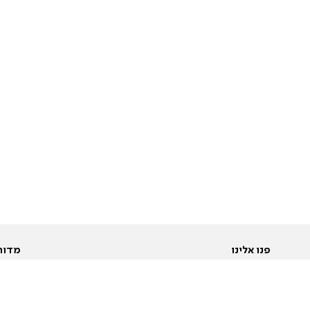
פנו אלינו
מדור
אודות
Pусский
חד
יצירת קשר
عربية
מב