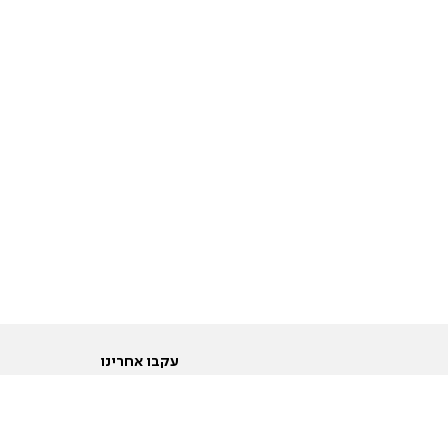
עקבו אחרינו
ות
טוויטר
ם הריון ולידה
פייסבוק