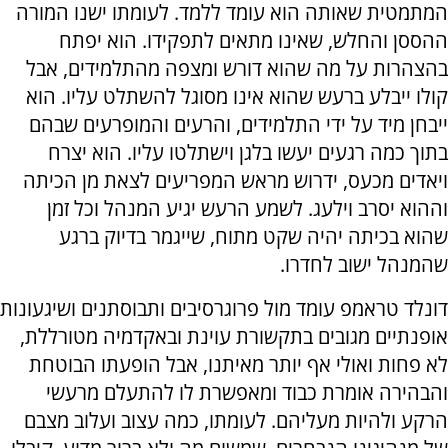
המתמטית שאותה הוא עומד ללמד. לעומתו ישנו המורה
ההססן והחלש, שאינו מתאים לתפקידו. הוא יפתח
בהצהרות על מה שהוא דורש ומצפה מהתלמידים, אבל
קולו ייבלע ברעש שהוא אינו מסוגל להשתלט עליו. הוא
ייבחן מיד על ידי התלמידים, והרעים והמופרעים שבהם
בתוך כמה רגעים יעשו בלגן וישתלטו עליו. הוא יצרח
ויאדים מכעס, ידרוש מראש המפריעים לצאת מן הכיתה
וההוא יסרב וילעג. לשמע הרעש יגיע המנהל וכל זמן
שהוא בכיתה יהיה שקט מתוח, שייגמר בדיוק ברגע
שהמנהל ישוב לחדרו.
דונלד טראמפ עומד מול פרוגרסיבים ותבוסתנים ושיגעונות
אופנתיים מגובים בתקשורת עוינת ובאקדמיה מטורללת,
לא פחות ואולי אף יותר מאיתנו, אבל הופעתו הבוטחת
והבהירה אומרת כבוד ומאפשרת לו להתעלם מרעשי
הרקע ולהיות מעליהם. לעומתו, כמה עצוב ועלוב מצבם