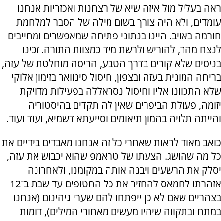
ראה בעליל מול איזה שיא של רצחנות ואכזריות אנחנו
עומדים, ולא היה צורך בשום מילה של הסבר למלחמת
חורמה באויב. היינו בנתוני פתיחה שמאפשרים ומחייבים
לנצח מהר, להוריש ולרשת מיד כמצוות התורה. זכינו
בניסים שלא קורים בדרך הטבע, הריסה מוחלטת של עזה,
בריחה המונית בעזה ובצפון, חיסול סינוואר בזימון אלוקי
שלא התכוונו אליו וחיסול נסראללה בפעילות מדויקת
יזומה, פעולת הביפרים שאין לה תקדים בהיסטוריה
והייתה תלויה בהמון תיאומים וסייעתא דשמיא, ועוד ועוד.
כואב מאוד לראות שאחרי כל זה אנחנו מאבדים בידיים את
כל מה שהושג. הצעתו של טראמפ שהוא יכבוש את עזה,
יסלק את הרשעים ויבנה אותה במקומנו, ולאחרונה
אזהרתו לחמאס להחזיר את כל החטופים עד שבת ב־12
בצהריים שאם לא כן ייפתחו להם שערי גיהינום (אנחנו
במתח ובתקווה שיהיו מעשים מאחורי המילים), דומות