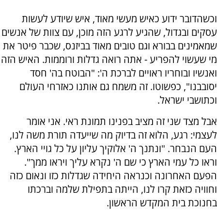
וכשהדובר ידוע כאיש מעשי מאוד, איש שיודע לעשות
עסקים ובגדול, שהגיע לרגע הזה מוכן, עם צוות של אנשים
שמאמינים בבורא וגם טובים מאוד בביזנס, שכבר פיטר את
מי שעשוי להפריע - אתה רואה גדלות ורוממות. האיש הזה
ואנשיו ובוחריו ראויים לברכת ה': "הבוטח בה' חסד
יסובבנו", כפשוטו. זה משמח גם אותנו כאזרחי העולם
וכתושבי ישראל.
אבל מצד שני זה מציב בפנינו תמונת ראי. אני אומר
לעצמי: רגע, הלוא זה בדיוק מה שייעדה תורת משה לנו,
העם הנבחר. "ונתנך ה' אלוקיך עליון על כל גויי הארץ.
וראו כל עמי הארץ כי שם ה' נקרא עליך ויראו ממך".
הפעם האחרונה וכנראה היחידה שגדלות כזו ונאום כזה
וחוויה כזאת קרו לנו, הייתה בתפילת שלמה וברכתו
בחנוכת בית המקדש הראשון.