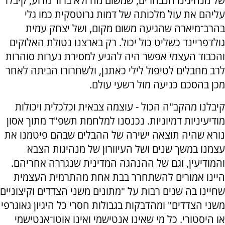
של מנהיגינו הנבחרים, שמשום מה ולא ברור מדוע, קיבלו
עליהם את עול מלכותה של דמות גרוטסקית כמו גלי
בהרב־מיארה שהגיעה משום מקום, ושל יצחק עמית
גולדפריינד כשליט כול יכול. רק בארצנו נטולת האלוקים
והכבוד העצמי אפשר היה להגיע למסירת נערות סוהרות
לרב מחבלים לטיפול לילי כאתנן, ולשחרורו הביתה לאחר
מכן בהסכם כניעה מול רשעי עולם.
קיבלנו מהקב"ה הכול - עוצמה צבאית וכלכלית ויכולות
מודיעיניות דמיוניות. נכנסנו למלחמת תשפ"ד מתוך אסון
נורא שהיה תוצאה ישירה של ההבלים שבהם פיטמנו את
עצמנו במשך שנים ושל העיוורון של מנהיגות הצבא
והמודיעין, וגם של ההנהגה המדינית שנגררה אחריהם.
היינו אמורים להשתחרר בבת אחת מהתרמית העצמית
שחיינו בה שנים רבות על "מתונים משני הצדדים וקיצוניים
משני הצדדים" ומהדבקות בגבולות חסרי כל היגיון גאוגרפי
או היסטורי. כל מי שאינו אנטישמי ואינו אוטו־אנטישמי