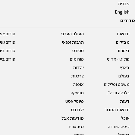
עברית
English
מדורים
חדשות
העולם הערבי
פורום צע
מבזקים
תרבות ופנאי
פורום נשו
ביטחוני
ספורט
פורום בי
פוליטי-מדיני
פורומים
פורום בי
בארץ
יהדות
בעולם
צרכנות
משפט ופלילים
אופנה
כלכלה ונדל"ן
מוסיקה
דעות
פיוטקאסט
חדשות המגזר
ילדודס
אוכל
מודעות אבל
כיפה שחורה
מזג אוויר