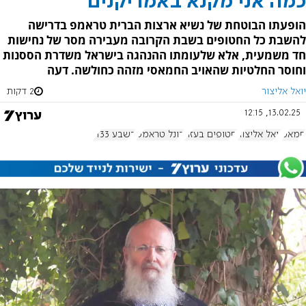
כמה אני מקנא באמריקנים
הופעתו הבוטחת של נשיא ארצות הברית טראמפ בדרישה
להשבת כל החטופים בשבת הקרובה מעבירה מסר של נחישות
חד משמעית, אלא שלעומתו ההנהגה בישראל משדרת הססנות
וחוסר החלטיות שהאויב החמאסי מזהה כחולשה. דעה
יואל אליצור
2 דקות
13.02.25, 12:15
חמאס
יואל אליצור
חטופים בעזה
דונל טראמפ
בשבע 1133