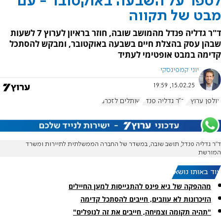
לספר על השבעה באוקטובר - עם
מבט של תקווה
ד"ר גדליה פנדל מהמושב שובה, חוזר בראיון לערוץ 7 לשעות
שבהן עסק בהצלת חיים בשבעה באוקטובר, ומבקש להסתכל
קדימה במבט אופטימי לעתיד
יוני קמפינסקי
15.02.25, 19:59
אולפן ערוץ 7
ד"ר גדליה פנדל
שותלים לזכרם
ד"ר גדליה פנדל, תושב שובה, במשדר של החברה הממשלתית לתיירות ומשרד
המורשת
עוד באותו נושא:
מההפקה של גיא פינס להתגייסות למען החיילים
הזיכרונות לא עוזבים, חייבים להסתכל קדימה
"תהיה תקומה וצמיחה, חייבים את זה לנופלים"