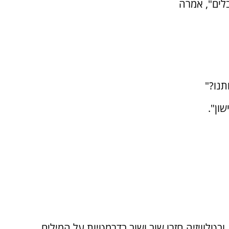
לים", אמרה
תנו?"
ון".
טלוויזיה חזרו שוב ושוב בדרמטיות על המילים