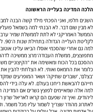
הלכה המדינה בעלייה הראשונה
השנים חלפו, ואני הפכתי מילד קשה הבנה למב
לא מבין שום דבר. לא הבנתי למה בשמאל פועלי
הממשל האמריקני לא לתת לממשלת שמיר ערבויו
לקליטת העליי
למה גם אחרי שהסכמי אוסלו הביאו עלינו אוטובו
מתפוצצים, ממשלת העבודה־מרצ ממשיכה לדהור
ההסכם בכל הכוח ומאשימה את "הקיצוניים משני
כלומר את החמאס ואותי. לא הצלחתי להבין את 
'בצלם', 'שוברים שתיקה' ושאר המופרעים שמקד
חייהם להבאשת ריחנו בעולם. לא עלה בידי להסב
למה אלה שמאיימים לפוצץ גשרים אם המדינה ת
ליהודים. ואיך זה שפעם הם קראו לאריאל שרון רו
לאתרוג מהודר שצריך לשמור עליו מכל משמר.
על אדמות מדינה, אבל עולים על בריקדות כשמישה