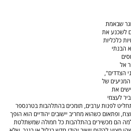
וגר שבאמת
ם לשכנע את
ת כלכליות
ה הגדולה בתחילת שנות ה־90. לא הבנתי
סים
 אל
 הצדדים",
המניעים של
ישים את
יר לעצמי
חליט לפנות ערבים, תומכים בהתלהבות בטרנספר
צח, ופתאום כשהוא מחריב יישובים יהודיים הוא הופך
 ולמה הם מכשירים בהתלהבות כל חמולה שמשתלטת
ו מציע להקים יישוב יהודי חדש בגליל או בנגב, שלא