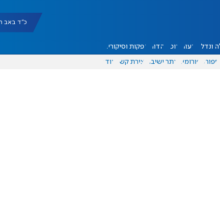
כ"ד באב תשפ"ו |
 ונדל"ן
דעות
אוכל
יהדות
הפקות וסיקורים
ספורט
פורומים
אתר ישיבה
יצירת קשר
עוד