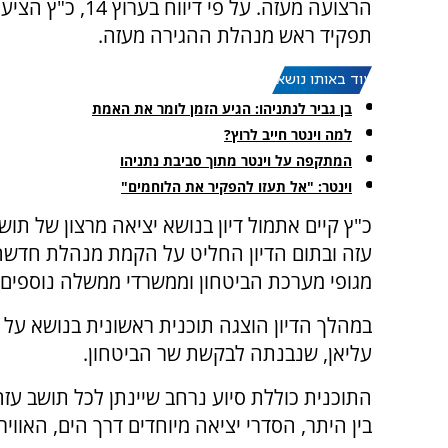
הרצועה מעזה. על פי דיווח בע
תפקיד ראש מנהלת ההגירה מעזה.
עוד באותו נושא:
בן גביר לנתניהו: הגיע הזמן לומר את האמת
למה וינטר חייב לרוץ?
המתקפה על וינטר מתוך סביבת נתניהו
וינטר: "אל תעזו להפקיר את הלוחמים"
כ"ץ קיים אתמול דיון בנושא יציאה מרצון של תוש
עזה ובתום הדיון החליט על הקמת מנהלת חדשה
מגופי מערכת הביטחון וממשרדי ממשלה נוספים.
במהלך הדיון הוצגה תוכנית ראשונית בנושא על
עליאן, שנבנתה לבקשת שר הביטחון.
התוכנית כוללת סיוע נרחב שיינתן לכל תושב עזה
בין היתר, הסדרי יציאה מיוחדים דרך הים, האוויר