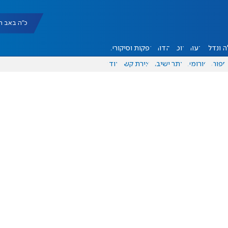
כ"ה באב תשפ"ו |
 ונדל"ן
דעות
אוכל
יהדות
הפקות וסיקורים
ספורט
פורומים
אתר ישיבה
יצירת קשר
עוד