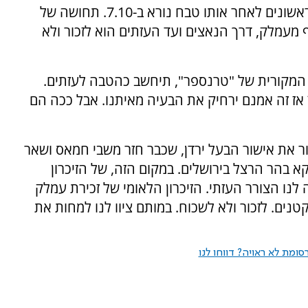
הדרישה וההרגשה של כולנו תהיה כמו בימים הראשונים לאחר אותו טבח נורא ב-7.10. תחושה של
עמלק, דרך הנאצים ועד העזתים הוא לזכור ולא
המקורית של "טרנספר", תיחשב כהטבה לעזתים.
ז זה אמנם ירחיק את הבעיה מאיתנו. אבל ככה הם
ור את אישור הבעל ירדן, שכבר חזר משבי חמאס ושאר
 בהר הרצל בירושלים. במקום הזה, של הזיכרון
לנו הצורר העזתי. הזיכרון הלאומי של זכירת עמלק
טנים. לזכור ולא לשכוח. במותם ציוו לנו למחות את
ומת לא ראויה? דווחו לנו