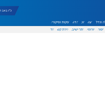
כ"ו באב תשפ"ו |
 ונדל"ן
דעות
אוכל
יהדות
הפקות וסיקורים
ספורט
פורומים
אתר ישיבה
יצירת קשר
עוד