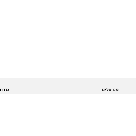
פנו אלינו
מדור
אודות
Pусский
חד
יצירת קשר
عربية
מב
פרסמו אצלנו
בי
תנאי שימוש
פו