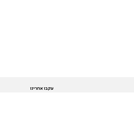
עקבו אחרינו
ות
טוויטר
ם הריון ולידה
פייסבוק
ום לקראת נישואין וזוגיות
אינסטגרם
ום צעירים מעל עשרים
יוטיוב