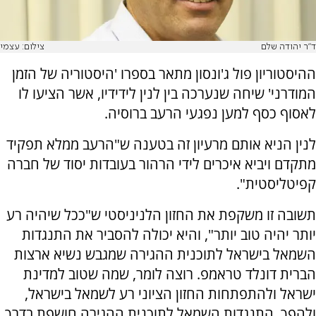
ד"ר יהודה שלם
צילום: עצמי
ההיסטוריון פול ג'ונסון
מתאר בספרו 'היסטוריה של הזמן
המודרני' שיחה שנערכה בין לנין לידידיו, אשר הציעו לו
לאסוף כסף למען נפגעי הרעב ברוסיה.
לנין הניא אותם מרעיון זה בטענה ש"הרעב ממלא תפקיד
מתקדם ויביא איכרים לידי הרהור בעובדות יסוד של חברה
קפיטליסטית".
תשובה זו משקפת את החזון הלניניסטי ש"ככל שיהיה רע
יותר יהיה טוב יותר", והיא יכולה להסביר את התנגדות
השמאל בישראל לתוכנית ההגירה שמגבש נשיא ארצות
הברית דונלד טראמפ. רוצה לומר, שמה שטוב למדינת
ישראל ולהתפתחות החזון הציוני רע לשמאל בישראל,
ולהפך. התנגדות השמאל לתוכנית ההגירה חושפת בדרך