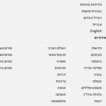
מדיניות פרטיות
הצהרת נגישות
המייל האדום
עברית
English
מדורים
חדשות
העולם הערבי
פורום צע
מבזקים
תרבות ופנאי
פורום נשו
ביטחוני
ספורט
פורום בי
פוליטי-מדיני
פורומים
פורום בי
בארץ
יהדות
בעולם
צרכנות
משפט ופלילים
אופנה
כלכלה ונדל"ן
מוסיקה
דעות
פיוטקאסט