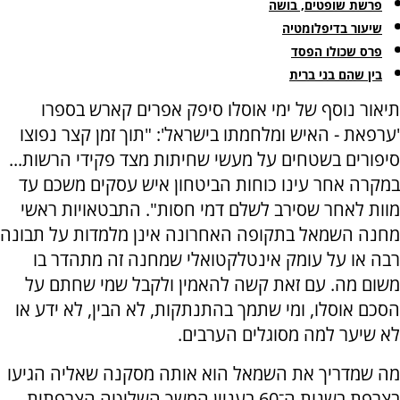
פרשת שופטים, בושה
שיעור בדיפלומטיה
פרס שכולו הפסד
בין שהם בני ברית
תיאור נוסף של ימי אוסלו סיפק אפרים קארש בספרו
'ערפאת - האיש ומלחמתו בישראל': "תוך זמן קצר נפוצו
סיפורים בשטחים על מעשי שחיתות מצד פקידי הרשות...
במקרה אחר עינו כוחות הביטחון איש עסקים משכם עד
מוות לאחר שסירב לשלם דמי חסות". התבטאויות ראשי
מחנה השמאל בתקופה האחרונה אינן מלמדות על תבונה
רבה או על עומק אינטלקטואלי שמחנה זה מתהדר בו
משום מה. עם זאת קשה להאמין ולקבל שמי שחתם על
הסכם אוסלו, ומי שתמך בהתנתקות, לא הבין, לא ידע או
לא שיער למה מסוגלים הערבים.
מה שמדריך את השמאל הוא אותה מסקנה שאליה הגיעו
בצרפת בשנות ה־60 בעניין המשך השליטה הצרפתית