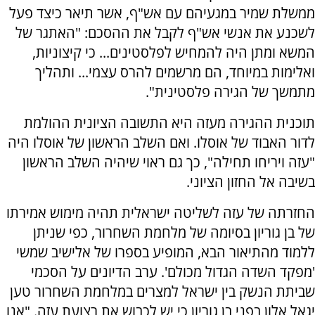
ממשלת שמיר במגעיהם עם אש"ף, אשר תיאר כיצד פעל
לשכנע את אנשי אש"ף לקבל את ההסכם: "האתגר של
המשא ומתן היה להמחיש לפלסטינים... כי קיצוניות,
ואלימות במיוחד, הם מרשמים להרס עצמי... ותהליך
מתמשך של הגירה פלסטינית".
תוכנית ההגירה מעזה היא התשובה הציונית ההולמת
לדור האבוד של אוסלו. ואם השלב הראשון של אוסלו היה
"עזה ויריחו תחילה", כך גם ראוי שיהיה השלב הראשון
בשיבה אל החזון הציוני.
החזרתה של עזה לשליטה ישראלית תהיה מימוש אמירתו
של בן גוריון בסיומה של מלחמת השחרור, כפי שניתן
ללמוד מהתיאור הבא, המופיע בספרו של אלישיב שמשי
'מפקד השדה הגדול מכולם'. ערב הדיונים על הסכמי
שביתת הנשק בין ישראל למצרים במלחמת השחרור טען
יגאל אלון בפני בן גוריון כי יש לכבוש את רצועת עזה. "אנו