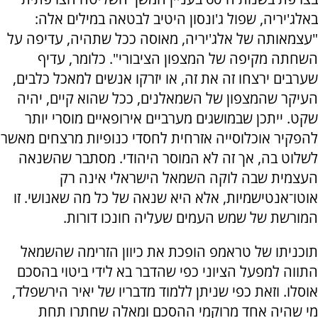
באלג'יריה, שפול ג'ונסון היטיב לבטאה במילים אלה:
"עצמאותה של אלג'יריה, מאוסה ככל שתהיה, עדיפה על
השחתה מקיפה של המצפון הציבורי". כלומר, עדיף
שערבים ירצחו זה את זה, או יזרקו אנשים למאכל כלבים,
העיקר שהמצפון של השמאלנים, ככל שהוא קיים, יהיה
שקט. ייתכן שבמושגים מערביים אירופאיים מוסרי יותר
להפקיר אוכלוסייה אזרחית לחסדי כנופיות מרצחים מאשר
לשלוט בה, אך זה לא המוסר היהודי. מסתבר שהשנאה
העצמית שבה לוקה השמאל הישראלי אינה רק
אוטו־אנטישמיות, אלא היא שנאה של כל מה שאנושי. זו
המורשת של שמש העמים שעליה חונכו דורות.
תוכניתו של טראמפ הופכת את כיוון הזרימה שהשמאל
התווה למפעל הציוני כפי שהדבר בא לידי ביטוי בהסכם
אוסלו. וזאת כפי שניתן ללמוד מדבריו של יאיר הירשפלד,
מי שהיה אחד מרוקמי ההסכם ומאלה שחתרו תחת