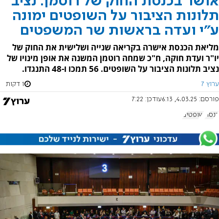
אושר בכנסת החוק של רוטמן: נציב
תלונות הציבור על השופטים ימונה
ע"י ועדה בראשות שר המשפטים
מליאת הכנסת אישרה בקריאה שנייה ושלישית את החוק של
יו"ר ועדת חוקה, ח"כ שמחה רוטמן המשנה את אופן מינויו של
נציב תלונות הציבור על השופטים. 56 תמכו ו-48 התנגדו.
ערוץ 7
1 דקות
פורסם:
4.03.25, 6:13
עודכן:
7:22
כנסת
שופטים