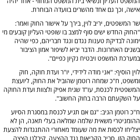
המשפט העליון ונשיאי בית המשפט המחוזי - אחד יהיה
אישה, וכך גם אחד מהשרים בוועדה הבוחרת.
שר המשפטים, יריב לוין, בירך על אישור החוק ואמר:
"החוק החדש ישים סוף למצב בו שופטי העליון קובעים מי
ימונה לבדיקת טענות נגדם ונגד חבריהם, כפי שהיה
בשנים האחרונות. הדבר יביא לשיפור אמון הציבור
במערכת המשפט ויבטיח נקיון כפיים".
לוין הוסיף: "אני מודה לידידי, יו"ר ועדת חוקה, חוק
ומשפט, ח"כ שמחה רוטמן שהוביל את החוק, ליועצת
המשפטית לכנסת, עו"ד שגית אפיק ולצוות ועדת החוקה
על השקעתם הרבה בחוק החשוב".
ח"כ רוטמן הגיב: "גם אם תגיע לכנסת במסגרת הסיוע
ההומניטרי משאית שלמה שמלאה בעלי תאנה, הן לא
יצליחו לכסות את מה שעומד מאחורי ההתנגדות להצעת
החוק הזו. סביב הקריאות נגד ההצעה, קיבלנו הצצה