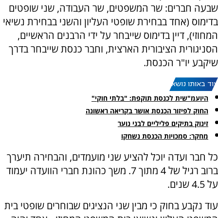
שבעה חברים: שר המשפטים, שר העבודה, שני שופטים
בדימוס (אחד בבחירת שופטי העליון והשני בבחירת נשיאי
המחוזי), דיין בדימוס שייבחר על ידי הרבנים הראשיים,
הסניגורית הציבורית הארצית, וחבר כנסת שייבחר בדרך
שיקבע יו"ר הכנסת.
עוד באותו נושא:
היועמ"שית לכנסת תוקפת: "בלתי חוקי"
החוק לפיזור הכנסת אושר בקריאה ראשונה
זינוק בתיקים פליליים לבני נוער
מחקר: סמכויות הכנסת נשחקו
כל חבר ועדה יוכל להציע שני מועמדים, והבחירה תיערך
ברוב רגיל של 4 מתוך 7. משך כהונת חברי הוועדה יעמוד
על 4.5 שנים.
עוד נקבע בחוק כי מבין שני הנציגים שבוחרים שופטי בית