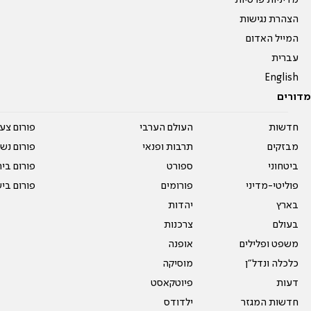
הצהרת נגישות
המייל האדום
עברית
English
מדורים
חדשות
העולם הערבי
פורום צע
מבזקים
תרבות ופנאי
פורום נשו
ביטחוני
ספורט
פורום בי
פוליטי-מדיני
פורומים
פורום בי
בארץ
יהדות
בעולם
צרכנות
משפט ופלילים
אופנה
כלכלה ונדל"ן
מוסיקה
דעות
פיוטקאסט
חדשות המגזר
ילדודס