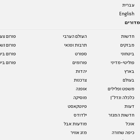
עברית
English
מדורים
חדשות
העולם הערבי
פורום צע
מבזקים
תרבות ופנאי
פורום נשו
ביטחוני
ספורט
פורום בי
פוליטי-מדיני
פורומים
פורום בי
בארץ
יהדות
בעולם
צרכנות
משפט ופלילים
אופנה
כלכלה ונדל"ן
מוסיקה
דעות
פיוטקאסט
חדשות המגזר
ילדודס
אוכל
מודעות אבל
כיפה שחורה
מזג אוויר