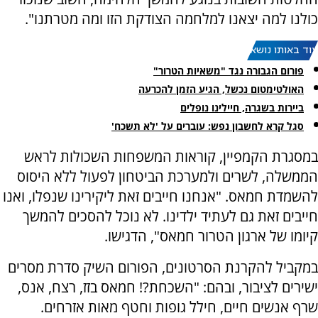
כולנו למה יצאנו למלחמה הצודקת הזו ומה מטרתנו".
עוד באותו נושא:
פורום הגבורה נגד "משאיות הטרור"
האולטימטום נכשל, הגיע הזמן להכרעה
ביירות בשגרה, חיילינו נופלים
סגל קרא לחשבון נפש: עוברים על 'לא תשכח'
במסגרת הקמפיין, קוראות המשפחות השכולות לראש
הממשלה, לשרים ולמערכת הביטחון לפעול ללא היסוס
להשמדת חמאס. "אנחנו חייבים זאת ליקירינו שנפלו, ואנו
חייבים זאת גם לעתיד ילדינו. לא נוכל להסכים להמשך
קיומו של ארגון הטרור חמאס", הדגישו.
במקביל להקרנת הסרטונים, הפורום השיק סדרת מסרים
ישירים לציבור, ובהם: "השכחת?! חמאס בזז, רצח, אנס,
שרף אנשים חיים, חילל גופות וחטף מאות אזרחים.