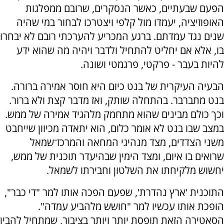
הפעם שבעתיים, כאשר הנסקרים, שרובם ממפלגות
האופוזיציה, יעמדו מול קלפי ויצטרכו לבחור במי שהיה
שנים נגד עמדתם. ברגע המכריע להערכתי רובם לא יבחרו
בו, אלא אם יחליט להתחיל ולדבר ויהיה מה שהוא ידע
להיות בעבר - פרקטי, פרגמטי ושונה.
הבעיה העיקרית של בנט כיום היא חוסר אמירה ברורה.
בנט מתברבר. בהתחלה שותק, ואז מדבר קצת ולא ברור.
וכך כולם מבינים שהוא מתחמק מלהגיד אמירה של ממש.
במצב שבו בנט לא אומר כלום, הוא יתאדה מכיוון שייחבט
משני הצדדים, מצד מנהיגי המחאה והמרכז־שמאל
שרואים בו איום, ומצד הימין שבהיעדר תוכנית של ממש,
יחשוש מלקיחתו את השלטון וחבירתו לשמאל.
התוכנית 'ארץ נהדרת', שפעם הפכה אותו למר "די כבר",
הופכת אותו עכשיו למר "חושש מלהביע עמדה".
הסאטירה הזאת תופסת יותר ויותר בציבור, שמתחיל להבין