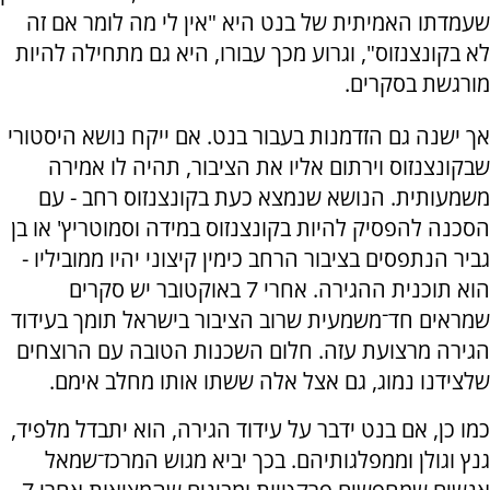
שעמדתו האמיתית של בנט היא "אין לי מה לומר אם זה
לא בקונצנזוס", וגרוע מכך עבורו, היא גם מתחילה להיות
מורגשת בסקרים.
אך ישנה גם הזדמנות בעבור בנט. אם ייקח נושא היסטורי
שבקונצנזוס וירתום אליו את הציבור, תהיה לו אמירה
משמעותית. הנושא שנמצא כעת בקונצנזוס רחב - עם
הסכנה להפסיק להיות בקונצנזוס במידה וסמוטריץ' או בן
גביר הנתפסים בציבור הרחב כימין קיצוני יהיו ממוביליו -
הוא תוכנית ההגירה. אחרי 7 באוקטובר יש סקרים
שמראים חד־משמעית שרוב הציבור בישראל תומך בעידוד
הגירה מרצועת עזה. חלום השכנות הטובה עם הרוצחים
שלצידנו נמוג, גם אצל אלה ששתו אותו מחלב אימם.
כמו כן, אם בנט ידבר על עידוד הגירה, הוא יתבדל מלפיד,
גנץ וגולן וממפלגותיהם. בכך יביא מגוש המרכז־שמאל