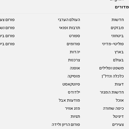
מדורים
חדשות
העולם הערבי
פורום צע
מבזקים
תרבות ופנאי
פורום נשו
ביטחוני
ספורט
פורום בי
פוליטי-מדיני
פורומים
פורום בי
בארץ
יהדות
בעולם
צרכנות
משפט ופלילים
אופנה
כלכלה ונדל"ן
מוסיקה
דעות
פיוטקאסט
חדשות המגזר
ילדודס
אוכל
מודעות אבל
כיפה שחורה
מזג אוויר
דיגיטל
תגיות
צעירים
פורום הריון ולידה