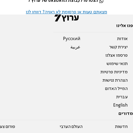
הצטרפו לקבוצת הוואטצאפ של ערוץ 7
מצאתם טעות או פרסומת לא ראויה? דווחו לנו
פנו אלינו
אודות
Pусский
יצירת קשר
عربية
פרסמו אצלנו
תנאי שימוש
מדיניות פרטיות
הצהרת נגישות
המייל האדום
עברית
English
מדורים
חדשות
העולם הערבי
פורום צע