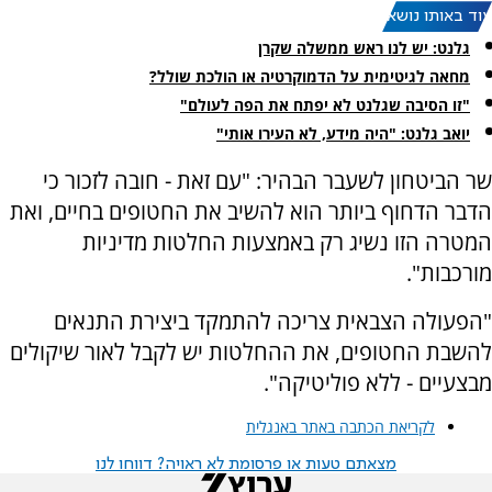
עוד באותו נושא:
גלנט: יש לנו ראש ממשלה שקרן
מחאה לגיטימית על הדמוקרטיה או הולכת שולל?
"זו הסיבה שגלנט לא יפתח את הפה לעולם"
יואב גלנט: "היה מידע, לא העירו אותי"
שר הביטחון לשעבר הבהיר: "עם זאת - חובה לזכור כי
הדבר הדחוף ביותר הוא להשיב את החטופים בחיים, ואת
המטרה הזו נשיג רק באמצעות החלטות מדיניות
מורכבות".
"הפעולה הצבאית צריכה להתמקד ביצירת התנאים
להשבת החטופים, את ההחלטות יש לקבל לאור שיקולים
מבצעיים - ללא פוליטיקה".
לקריאת הכתבה באתר באנגלית
מצאתם טעות או פרסומת לא ראויה? דווחו לנו