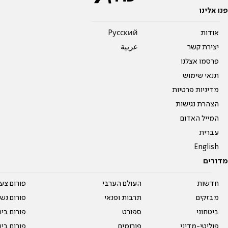
פנו אלינו
אודות
Pусский
יצירת קשר
عربية
פרסמו אצלנו
תנאי שימוש
מדיניות פרטיות
הצהרת נגישות
המייל האדום
עברית
English
מדורים
חדשות
העולם הערבי
פורום צע
מבזקים
תרבות ופנאי
פורום נשו
ביטחוני
ספורט
פורום בי
פוליטי-מדיני
פורומים
פורום בי