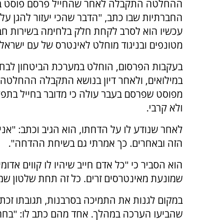
ההחלטה התקבלה לאחר שהחייל פרסם פוסט 
החברתיות שבו כתב, "הדבר שהכי יעזור להגן על
עכשיו הוא לסרב לקחת חלק בלחימה בשירות חבו
מטונפים ובניגוד מוחלט לאינטרס של עם ישראל"
בעקבות הפרסום, הוחלט במערכת הביטחון לבחו
במילואים, ולאחר דיון בנושא התקבלה ההחלטה 
מפוסט שפרסם בעבר עולה כי מדובר בחייל בתפק
ולא קרבי.
לאחר שנודע לו על הדחתו, הוא הגיב וכתב: "אנ
הזה ובאחרים. כך אמרתי גם בשיחת ההדחה".
הוא הסביר כי "כל אדם חייב שיהיו לו קווים אדו
שמונעת מאינטרסים זרים. כל זה תחת שלטון שמזמ
במקום לגנות את התמיכה בסרבנות, תגובתו זכ
שהביעו הערכה במהלך. אחד מהם כתב לו: "בחרת ב