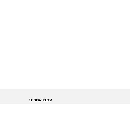
עקבו אחרינו
ות
טוויטר
ם הריון ולידה
פייסבוק
ום לקראת נישואין וזוגיות
אינסטגרם