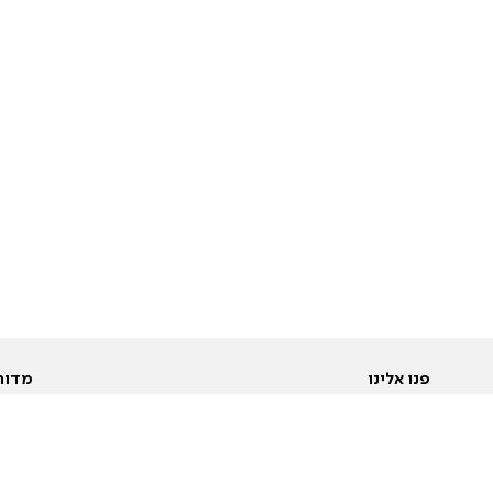
פנו אלינו
מדור
אודות
Pусский
חד
יצירת קשר
عربية
מב
פרסמו אצלנו
בי