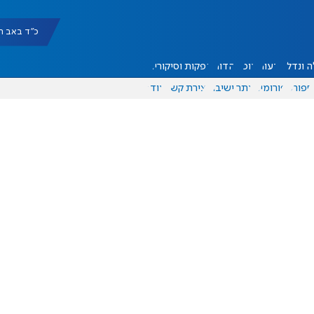
כ"ד באב תשפ"ו |
 ונדל"ן
דעות
אוכל
יהדות
הפקות וסיקורים
ספורט
פורומים
אתר ישיבה
יצירת קשר
עוד