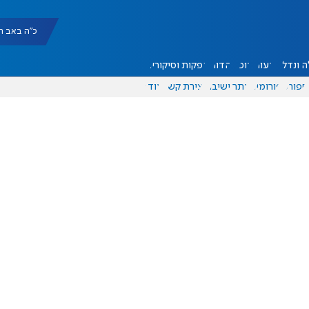
כ"ה באב תשפ"ו |
 ונדל"ן
דעות
אוכל
יהדות
הפקות וסיקורים
ספורט
פורומים
אתר ישיבה
יצירת קשר
עוד