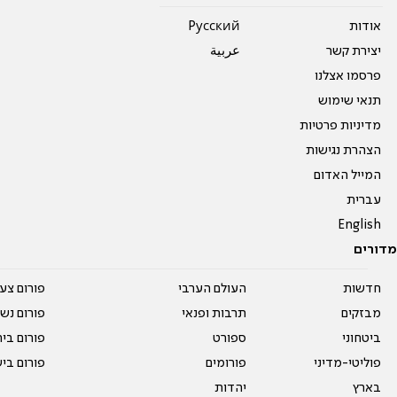
אודות
Pусский
יצירת קשר
عربية
פרסמו אצלנו
תנאי שימוש
מדיניות פרטיות
הצהרת נגישות
המייל האדום
עברית
English
מדורים
חדשות
העולם הערבי
פורום צע
מבזקים
תרבות ופנאי
פורום נשו
ביטחוני
ספורט
פורום בי
פוליטי-מדיני
פורומים
פורום בי
בארץ
יהדות