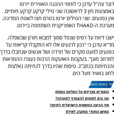
דובר צה"ל עדכן כי לוחמי ההגנה האווירית יירטו
באמצעות חץ 3 לראשונה שני טילי קרקע קרקע חותיים.
אין נפגעים. שני הטילים יורטו בטרם חצו לשטח המדינה.
מערכת ה-THAAD האמריקנית השתתפה ביירוט.
ישנו דיווח על רסיס שנפל סמוך למבוא חורון שבשפלה.
מד"א עדכן כי "נכון לרגעים אלו לא התקבלו קריאות על
נפגעים למעט מקרים של חרדה ושל אנשים שנחבלו בדרך
למרחב מוגן". בעקבות האזעקות הרבות נעצרו ההמראות
והנחיתות בנתב"ג. טיסות שהיו בדרך לנחיתה נאלצות
לחוג באוויר מעל הים.
עוד באותו נושא:
החות'ים מכריזים על הסלמה נוספת
מה גרם לחותים להצטרף למערכה?
איך הגיעה המשאית הישראלית לתימן?
האיום החות'י מתקרב לאילת