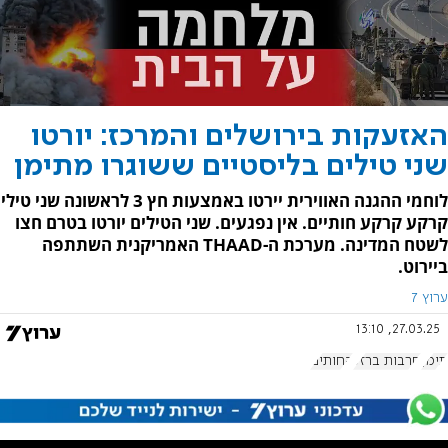
האזעקות בירושלים והמרכז: יורטו
שני טילים בליסטיים ששוגרו מתימן
לוחמי ההגנה האווירית יירטו באמצעות חץ 3 לראשונה שני טילי
קרקע קרקע חותיים. אין נפגעים. שני הטילים יורטו בטרם חצו
לשטח המדינה. מערכת ה-THAAD האמריקנית השתתפה
ביירוט.
ערוץ 7
27.03.25, 13:10
תימן
חרבות ברזל
החותים