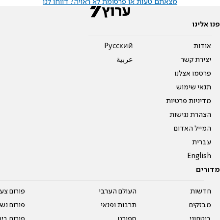
מצאתם טעות או פרסומת לא ראויה? דווחו לנו
פנו אלינו
אודות
Pусский
יצירת קשר
عربية
פרסמו אצלנו
תנאי שימוש
מדיניות פרטיות
הצהרת נגישות
המייל האדום
עברית
English
מדורים
חדשות
העולם הערבי
פורום צע
מבזקים
תרבות ופנאי
פורום נשו
ביטחוני
ספורט
פורום בי