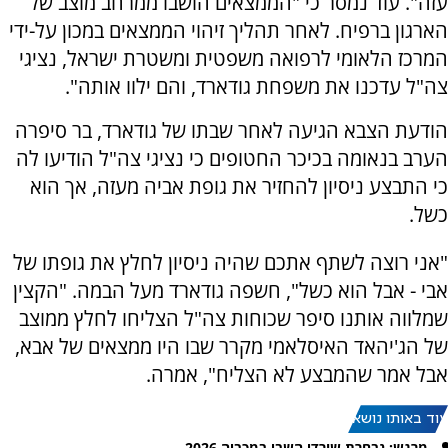
עזה". עוד נמסר כי "הממצאים הושבו ממרחב מוצב של
הארגון ברפיח. לאחר תהליך זיהוי הממצאים במכון על-ידי
המרכז הלאומי לרפואה משפטית ומשטרת ישראל, נציגי
צה"ל עדכנו את משפחת גודארד, והם ילוו אותה".
הודעת הצבא הגיעה לאחר שבתו של גודארד, בר סיפרה
הערב בנאומה בכיכר החטופים כי נציגי צה"ל הודיעו לה
כי התבצע ניסיון להחזיר את גופת אביה מעזה, אך הוא
כשל.
"אני רוצה לשתף אתכם שהיה ניסיון לחלץ את גופתו של
אבי - אבל הוא כשל", חשפה גודארד מעל הבמה. "הקצין
שמלווה אותנו סיפר שכוחות צה"ל הצליחו לחלץ ממוצב
של הג'יהאד האיסלאמי מקרר שבו היו ממצאים של אבא,
אבל אמר שהמבצע לא הצליח", אמרה.
עוד באותו נושא:
מרגש: נבחרת שורדי השבי במכביה 2026