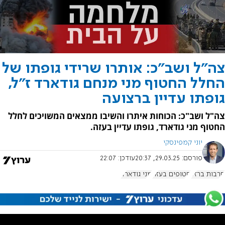
צה"ל ושב"כ: אותרו שרידי גופתו של
החלל החטוף מני מנחם גודארד ז"ל,
גופתו עדיין ברצועה
צה"ל ושב"כ: הכוחות איתרו והשיבו ממצאים המשויכים לחלל
החטוף מני גודארד, גופתו עדיין בעזה.
יוני קמפינסקי
פורסם:
29.03.25, 20:37
עודכן:
22:07
חרבות ברזל
חטופים בעזה
מני גודארד