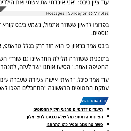
עוד ציין ביבס: "אני איבדתי את אשתי ואת הילדי
Hostages | Sunday on 60 Minutes
בפרומו לראיון ששודר אתמול, נשמע ביבס קורא
נוספים.
ביבס אמר בראיון כי הוא חזר "רק בגלל טראמפ, אנ
בתוכנית ששודרה הלילה התראיינו גם שורדי השבי
החטיפה ואמר: "הסיעו אותנו ישר לעזה, למנהרות
עוד אמר סיגל: "ראיתי אישה צעירה שעברה עינוי
עסקת החטופים הראשונה "המחבלים הפכו לאכזריי
עוד באותו נושא:
תיעודים דרמטיים מרגעי חילוץ החטופים
הציונות הדתית: מזל שלא נכנענו לניצן אלון
סשה טרופנוב וספיר כהן התחתנו