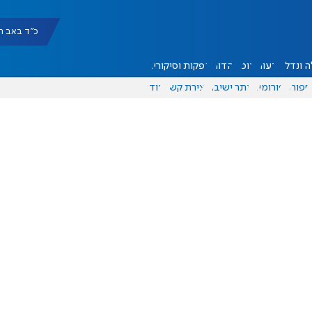
כ"ד באב תשפ"ו |
 ונדל"ן
דעות
אוכל
יהדות
הפקות וסיקורים
ספורט
פורומים
אתר ישיבה
יצירת קשר
עוד