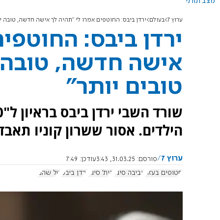
מצב תורני
ערוץ 7
בעולם
ירדן ביבס: החוטפים אמרו לי "תהיה לך אישה חדשה, טובה יו
ירדן ביבס: החוטפים
אישה חדשה, טובה י
טובים יותר"
הילדים. אסור ששרון קוניו תאבד
ערוץ 7
פורסם:
31.03.25, 3:43
עודכן:
7:49
חטופים בעזה
אביבה סיגל
קית' סיגל
ירדן ביבס
טל שהם