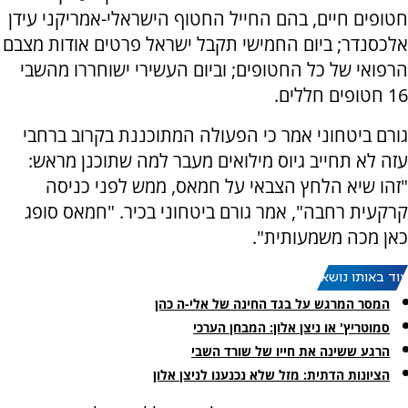
חטופים חיים, בהם החייל החטוף הישראלי-אמריקני עידן
אלכסנדר; ביום החמישי תקבל ישראל פרטים אודות מצבם
הרפואי של כל החטופים; וביום העשירי ישוחררו מהשבי
16 חטופים חללים.
גורם ביטחוני אמר כי הפעולה המתוכננת בקרוב ברחבי
עזה לא תחייב גיוס מילואים מעבר למה שתוכנן מראש:
"זהו שיא הלחץ הצבאי על חמאס, ממש לפני כניסה
קרקעית רחבה", אמר גורם ביטחוני בכיר. "חמאס סופג
כאן מכה משמעותית".
עוד באותו נושא:
המסר המרגש על בגד החינה של אלי-ה כהן
סמוטריץ' או ניצן אלון: המבחן הערכי
הרגע ששינה את חייו של שורד השבי
הציונות הדתית: מזל שלא נכנענו לניצן אלון