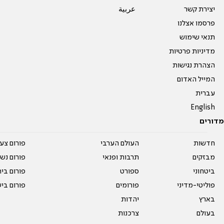
יצירת קשר
عربية
פרסמו אצלנו
תנאי שימוש
מדיניות פרטיות
הצהרת נגישות
המייל האדום
עברית
English
מדורים
חדשות
העולם הערבי
פורום צע
מבזקים
תרבות ופנאי
פורום נשו
ביטחוני
ספורט
פורום בי
פוליטי-מדיני
פורומים
פורום בי
בארץ
יהדות
בעולם
צרכנות