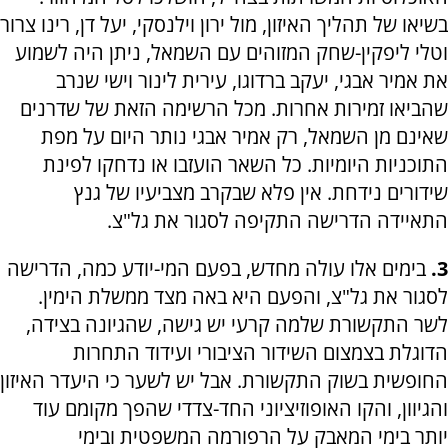
בשיאו של תהליך האיזון, מול ירון וילנסקי, יעל דן, רינו צרור
וטלי ליפקין-שחק המזוהים עם השמאל, ניתן היה לשמוע
את אמיר אבגי, יעקב ברדוגו, עירית לינור וישי שנרב
שהביאו זמירות אחרות. מכל הרשימה הזאת של שדרנים
שאינם מן השמאל, רק אמיר אבגי נותר היום על מפת
התוכניות היומיות. כל השאר הועזבו או נדחקו לפינת
שידורים נידחת. אין פלא שבקרב מצביעיו של גנץ
התאיידה הדרישה התקיפה לסגור את גל"צ.
3.
בימים אלו עולה מחדש, בפעם המי-יודע כמה, הדרישה
לסגור את גל"צ, והפעם היא באה מצד ממשלת הימין.
לשר התקשורת שלמה קרעי יש גישה, שהגיונה בצידה,
הדוגלת בצמצום השידור הציבורי ועידוד התחרות
החופשית בשוק התקשורת. אבל יש לשער כי היעדר האיזון
והגיוון, והקו האופוזיציוני החד-צדדי שהפך מקומם עוד
יותר בימי המאבק על הרפורמה המשפטית ובימי