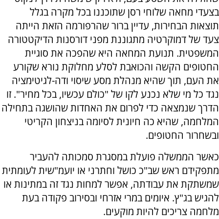
בצעדי מחאה שלוחי רסן שתוכננו בכל מקרה בגלל
תוצאות הבחירות, עדיין ברור שהרפורמה הזאת הייתה
צעד של דמוקרטיה מתגוננת מפני דורסנות הדיקטטורה
המשפטית. תנועת המחאה היא שהפכה את סוגיית
החטופים הקשה והכואבת לסלע מחלוקת נורא שקורע
את העם, תוך שהיא מנהלת מסע שיסוי ודה-לגיטימציה
נגד כל מי שלא נכנע לקו של "כולם עכשיו, בכל מחיר". זו
הדרך שנמצאה כדי לפרום את האחדות שהושגה בתחילה
המלחמה, שהיא כה חיונית לסיומה בניצחון הקריטי
ובשחרור החטופים.
כאשר הממשלה פועלת במסגרת סמכותה להעביר
מתפקידם ראש שב"כ כושל וחתרני או יועמ"שית לעומתית
שמשתקת את עבודתה, אפשר למחות נגד זה במתינות או
להגיש בג"ץ. איומים במרי אזרחי ובסירוב פקודה בעת
מלחמה צריכים להיות מוקעים.