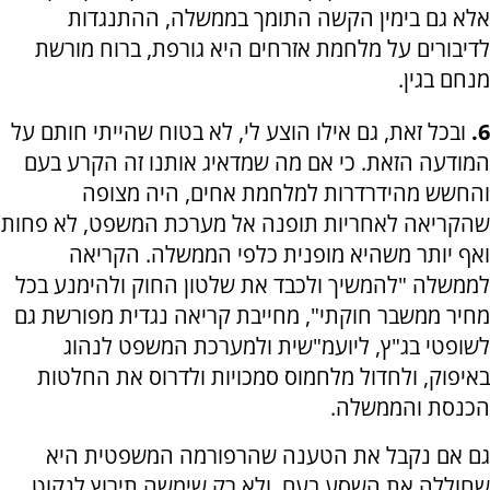
אלא גם בימין הקשה התומך בממשלה, ההתנגדות
לדיבורים על מלחמת אזרחים היא גורפת, ברוח מורשת
מנחם בגין.
6.
ובכל זאת, גם אילו הוצע לי, לא בטוח שהייתי חותם על
המודעה הזאת. כי אם מה שמדאיג אותנו זה הקרע בעם
והחשש מהידרדרות למלחמת אחים, היה מצופה
שהקריאה לאחריות תופנה אל מערכת המשפט, לא פחות
ואף יותר משהיא מופנית כלפי הממשלה. הקריאה
לממשלה "להמשיך ולכבד את שלטון החוק ולהימנע בכל
מחיר ממשבר חוקתי", מחייבת קריאה נגדית מפורשת גם
לשופטי בג"ץ, ליועמ"שית ולמערכת המשפט לנהוג
באיפוק, ולחדול מלחמוס סמכויות ולדרוס את החלטות
הכנסת והממשלה.
גם אם נקבל את הטענה שהרפורמה המשפטית היא
שחוללה את השסע בעם, ולא רק שימשה תירוץ לנקוט