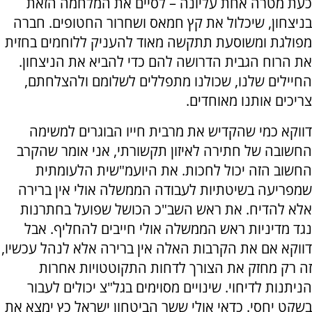
כעת מטרה אחת עליונה – לסיים את המלחמה הזאת
בניצחון, שיכלול את קץ חמאס ושחרור החטופים. חברה
מפולגת ומשוסעת תתקשה מאוד להעניק ללוחמים בחזית
את הרוח הגבית הדרושה להם כדי להביא את הניצחון.
החיילים שלנו, שכולנו מתפללים לשלומם ולהצלחתם,
צריכים אותנו מאוחדים.
דווקא כמי שהקדיש את מרבית חייו הבוגרים למשימה
החשובה של חתירה לאיזון תקשורתי, אני אומר שהקרב
החשוב הזה יכול לחכות. את היועמ"שית הלעומתית
שמפריעה בשיטתיות לעבודה הממשלה אולי אין ברירה
אלא להדיח. את ראש השב"כ הכושל שפועל בחתרנות
נגד מדיניות ראש הממשלה אולי חייבים להחליף. אבל
דווקא אם את הקרבות האלה אין ברירה אלא לנהל עכשיו,
זה רק מחזק את הצורך לדחות התקוטטויות אחרות
הניתנות לדיחוי. שינויים מסוימים בגל"צ יכולים לעבור
בשקט יחסי. כדאי אולי ששר הביטחון ישראל כץ ימצא את