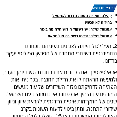
עוד באותו נושא:
קהילה חסידית נוספת נודדת לעמנואל
בחירות לא עכשיו
עמנואל שילה: יש לשקול חידוש הלחימה בעזה
עמנואל שילה: נרדמו בשמירה מול חמאס
2.
מעל לכול הייתה לצנינים בעיניהם נוכחותו
הדומיננטית בשידורי התחנה של הפרשן הפוליטי יעקב
ברדוגו.
אז אלטשטיין דאגה להדיח את ברדוגו מהגשת יומן הערב,
ולמעשה הראתה לו את הדלת החוצה. בכך ניתן אות
הפתיחה לדחיקתם מלוח השידורים של עוד מגישים
המזוהים עם הימין, או לפחות אינם מזוהים עם השמאל.
שנים של התקדמות איטית הדרגתית לקראת איזון וגיוון
שידורי התחנה, ומתן ביטוי לדעות השונות בקרב
האוכלוסיות המשרתות בצה"ל, הושלכו לסל המיחזור.