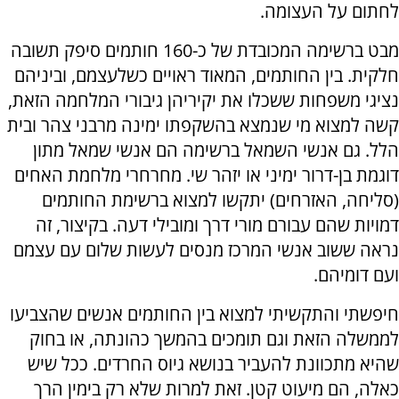
לחתום על העצומה.
מבט ברשימה המכובדת של כ-160 חותמים סיפק תשובה
חלקית. בין החותמים, המאוד ראויים כשלעצמם, וביניהם
נציגי משפחות ששכלו את יקיריהן גיבורי המלחמה הזאת,
קשה למצוא מי שנמצא בהשקפתו ימינה מרבני צהר ובית
הלל. גם אנשי השמאל ברשימה הם אנשי שמאל מתון
דוגמת בן-דרור ימיני או יזהר שי. מחרחרי מלחמת האחים
(סליחה, האזרחים) יתקשו למצוא ברשימת החותמים
דמויות שהם עבורם מורי דרך ומובילי דעה. בקיצור, זה
נראה ששוב אנשי המרכז מנסים לעשות שלום עם עצמם
ועם דומיהם.
חיפשתי והתקשיתי למצוא בין החותמים אנשים שהצביעו
לממשלה הזאת וגם תומכים בהמשך כהונתה, או בחוק
שהיא מתכוונת להעביר בנושא גיוס החרדים. ככל שיש
כאלה, הם מיעוט קטן. זאת למרות שלא רק בימין הרך