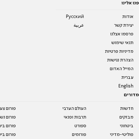
פנו אלינו
אודות
Pусский
יצירת קשר
عربية
פרסמו אצלנו
תנאי שימוש
מדיניות פרטיות
הצהרת נגישות
המייל האדום
עברית
English
מדורים
חדשות
העולם הערבי
פורום צע
מבזקים
תרבות ופנאי
פורום נשו
ביטחוני
ספורט
פורום בי
פוליטי-מדיני
פורומים
פורום בי