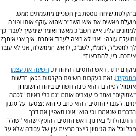
בהקלטת שיחה נוספת בין השניים מתעמתים ממש.
מועלם מאשים את איש השב"כ שהוא עוקף אותו ופונה
לממונים עליו. איש השב"כ מאשר ואומר שימשיך לעבוד כך
ומועלם עונה: "אני לא רוצה לעבוד איתכם. איך אני איתך?
לך למפכ"ל, לממ"ז, לשב"כ, לראש הממשלה, אני לא עובד
איתכם. ביי, להתראות".
מוקדם יותר, ראש החטיבה היהודית,
השעה את עצמו
מתפקידו
. זאת בעקבות חשיפת הקלטות בכאן חדשות
אתמול לפיה בה הוא כינה חשודים ביהודה ושומרון
"שמוקים" ואמר כי עוצרים אותם "גם בלי ראיות" לכמה
ימים. לעובדי החטיבה הוא כתב כי הוא מצטער על סגנון
הדברים שנאמרו וכי הוא "אינו מאפיין את דרך
ההתנהלות" בארגון. ראש החטיבה הוסיף שהוא "שולל
מכל וכל את הניסיון לייצר מראית עין של עבודה שלא על