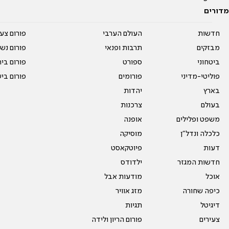
מדורים
חדשות
העולם הערבי
פורום צע
מבזקים
תרבות ופנאי
פורום נשו
ביטחוני
ספורט
פורום בי
פוליטי-מדיני
פורומים
פורום בי
בארץ
יהדות
בעולם
צרכנות
משפט ופלילים
אופנה
כלכלה ונדל"ן
מוסיקה
דעות
פיוטקאסט
חדשות המגזר
ילדודס
אוכל
מודעות אבל
כיפה שחורה
מזג אוויר
דיגיטל
תגיות
צעירים
פורום הריון ולידה