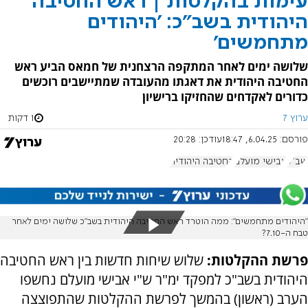
עימות בהקלטות | ראש החטיבה
היהודית בשב"כ: 'היהודים
מתחמשים'
שלושה ימים לאחר המתקפה הרצחנית של חמאס הביע ראש
החטיבה היהודית את דאגתו מהעובדה שמתיישבים רוכשים
כדורים לאקדחים שהחזיקו ברישיון
ערוץ 7
1 דקות
פורסם:
6.04.25, 18:47
עודכן:
20:28
שב"כ
אבישי מועלם
החטיבה היהודית
"היהודים מתחמשים": ממה הוטרד ראש החטיבה היהודית בשב"כ שלושה ימים לאחר
טבח ה-7.10?
פרשת ההקלטות:
שלוש שיחות חדשות בין ראש החטיבה
היהודית בשב"כ למפקד ימ"ר ש"י אבישי מועלם נחשפו
הערב (ראשון) בהמשך לפרשת ההקלטות שהתפוצצה