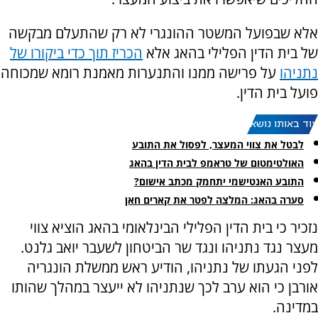
אלא שבפועל המשטר ההונגרי לא רק שהתעלם מבקשה
של בית הדין הפלילי בהאג אלא
הכריז תוך כדי ביקורו של
נתניהו
על פרישה ממנו והתנערות מאמנת רומא שמכוחה
פועל בית הדין.
עוד באותו נושא:
לבטל את צווי המעצר, לפסול את התובע
האולטימטום של טראמפ לבית הדין בהאג
התובע האנטישמי יתחמק מכתב אישום?
סערה בהאג: המלצה לפטר את קארים חאן
נזכיר כי בית הדין הפלילי הבינלאומי בהאג הוציא צווי
מעצר נגד נתניהו ונגד שר הביטחון לשעבר יואב גלנט.
לפני הגעתו של נתניהו, הודיע ראש ממשלת הונגריה
אורבן כי הוא ערב לכך שנתניהו לא ייעצר במהלך שהותו
במדינה.