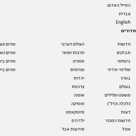
המייל האדום
עברית
English
מדורים
חדשות
העולם הערבי
פורום צע
מבזקים
תרבות ופנאי
פורום נשו
ביטחוני
ספורט
פורום בי
פוליטי-מדיני
פורומים
פורום בי
בארץ
יהדות
בעולם
צרכנות
משפט ופלילים
אופנה
כלכלה ונדל"ן
מוסיקה
דעות
פיוטקאסט
חדשות המגזר
ילדודס
אוכל
מודעות אבל