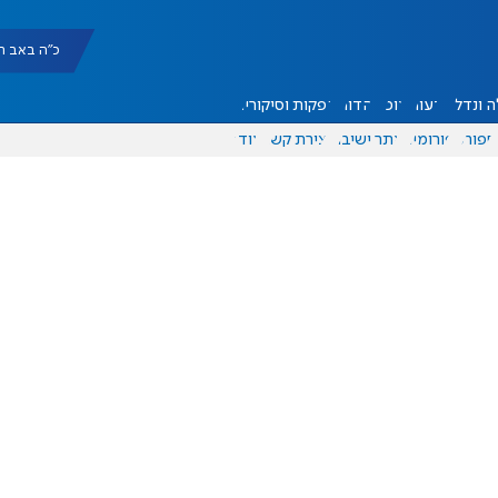
כ"ה באב תשפ"ו |
 ונדל"ן
דעות
אוכל
יהדות
הפקות וסיקורים
ספורט
פורומים
אתר ישיבה
יצירת קשר
עוד