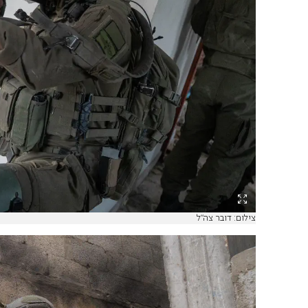
צילום: דובר צה"ל