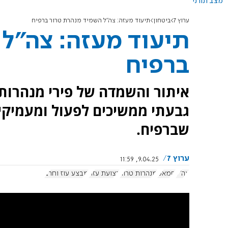
מצב תורני
ערוץ 7
ביטחון
תיעוד מעזה: צה"ל השמיד מנהרת טרור ברפיח
תיעוד מעזה: צה"ל
ברפיח
איתור והשמדה של פירי מנהרות
גבעתי ממשיכים לפעול ומעמיקי
שברפיח.
ערוץ 7
9.04.25, 11:59
צה"ל
חמאס
מנהרות טרור
רצועת עזה
מבצע עוז וחרב