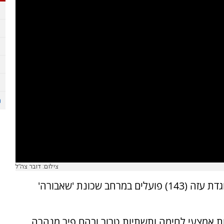
צילום: דובר צה"ל
לוחמי צוות הקרב החטיבתי של גבעתי בפיקוד אוגדת עזה (143) פועלים במרחב שכונת 'שאבורה'
ת אמצעי לחימה ותשתיות טרור ובהם פיר מנהרה