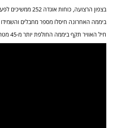
בצפון הרצועה, כוחות אוגדה 252 ממשיכים לפעול במרחב ש'געייה.
ביממה האחרונה חיסלו מספר מחבלים והשמידו ב
חיל האוויר תקף ביממה החולפת יותר מ-45 מטרות של ארגוני הטרור ברחבי הרצועה.