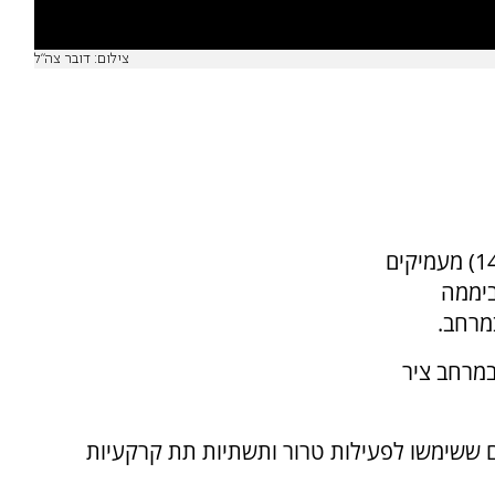
צילום: דובר צה"ל
מוקדם יותר דווח כי ברפיח, כוחות אוגדת עזה (143) מעמיקים
ביממה
מרחב.
ח ובמרחב ציר
ם ששימשו לפעילות טרור ותשתיות תת קרקעיות