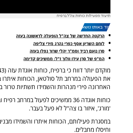
תיעוד מפעילות כוחות צה"ל ברפיח
עוד באותו נושא:
הרקטה החדשה של צה"ל הופעלה לראשונה בעזה
לוחם השריון אסף כפרי נהרג מירי צליפה
סרן נועם רביד וסמ"ר יהלי שרור נפלו בעזה
המ"פ של סרן עידו וולוך ז"ל: ממשיכים קדימה
את הפעולה במרחב תל סולטאן, הכוחות איתרו 
האחרונה פירי מנהרות והשמידו תשתיות טרור ב
כוחות אוגדה 36 ממשיכים לפעול במרחב רפי
'מורג', איזור בו צה"ל לא פעל בעבר.
במסגרת פעילותם, הכוחות איתרו והשמידו מבני
וחיסלו מחבלים.