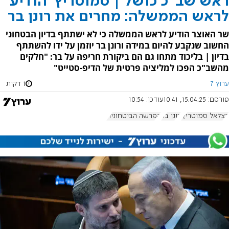
ראש שב"כ כושל | סמוטריץ' הודיע
לראש הממשלה: מחרים את רונן בר
שר האוצר הודיע לראש הממשלה כי לא ישתתף בדיון הבטחוני
החשוב שנקבע להיום במידה ורונן בר יוזמן על ידו להשתתף
בדיון | בליכוד מתחו גם הם ביקורת חריפה על בר: "חלקים
מהשב"כ הפכו למליציה פרטית של הדיפ-סטייט"
ערוץ 7
1 דקות
פורסם:
15.04.25, 10:41
עודכן:
10:54
בצלאל סמוטריץ'
רונן בר
הפרשה הביטחונית