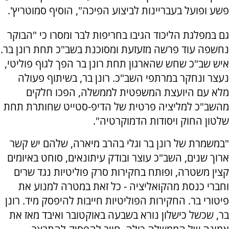
פשע ופועל בעבריינות לביצוע הפיכה", הוסיף סמוטריץ'.
גם במפלגת הליכוד הגיבו בחריפות לבר ומסרו כי "הבוקר
נחשפה עוד פרשה מזעזעת ומסוכנת בשב"כ תחת רונן בר.
איש שב"כ שחש שהארגון תחת רונן בר הפך לגוף פוליטי,
נעצר ונחקר במרתפי השב"כ. רונן בר, בשיתוף פעולה
מלא עם היועצת המשפטית לממשלה, הפכו חלקים
מהשב"כ למליציה פרטית של הדיפ-סטייט שחותרת תחת
שלטון החוק ויסודות הדמוקרטיה".
"במשמרת של רונן בר וגלי בהרב מיארה, שלהם יש קשר
ארוך שנים, השב"כ עוצר ובודק עיתונאים, סוחט באיומים
קצין משטרה, ופותח בחקירות סרק פוליטיות נגד שרים
וחברי כנסת מהקואליציה - כל זאת במטרה למנוע את
פיטורי בר. החקירות הפוליטיות חייבות להיפסק מיד. רונן
בר, שכשל כישלון נורא בשבעה באוקטובר ואיבד מאז את