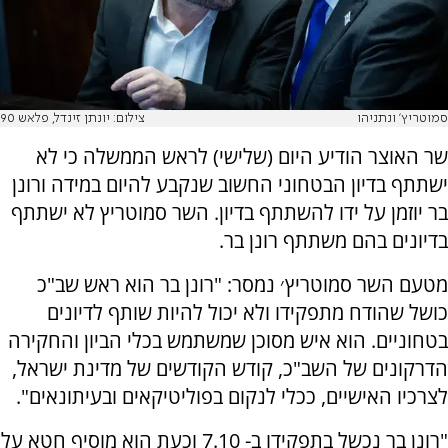
סמוטריץ' ונתניהו
צילום: יונתן זינדל, פלאש 90
שר האוצר הודיע היום (שלישי) לראש הממשלה כי לא
ישתתף בדיון הבטחוני החשוב שנקבע להיום במידה ורונן
בר יוזמן על ידו להשתתף בדיון. השר סמוטריץ לא ישתתף
בדיונים בהם משתתף רונן בר.
מטעם השר סמוטריץ׳ נמסר: "רונן בר הוא ראש שב"כ
כושל שהודח מתפקידו ולא יכול להיות שותף לדיונים
בטחוניים. הוא איש מסוכן שמשתמש בכלי הביון והחקירה
הדרקונים של השב"כ, קודש הקודשים של מדינת ישראל,
לצרכיו האישיים, ככלי לנקום בפוליטיקאים ובעיתונאים".
"רונן בר נכשל בתפקידו ב- 7.10 וכעת הוא מוסיף חטא על