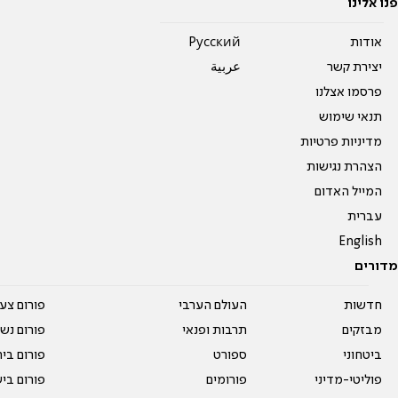
פנו אלינו
אודות
Pусский
יצירת קשר
عربية
פרסמו אצלנו
תנאי שימוש
מדיניות פרטיות
הצהרת נגישות
המייל האדום
עברית
English
מדורים
חדשות
העולם הערבי
פורום צע
מבזקים
תרבות ופנאי
פורום נשו
ביטחוני
ספורט
פורום בי
פוליטי-מדיני
פורומים
פורום בי