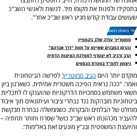
אמונה של הממשלה כולה, חייב להפסיק להתבצר
בתפקידו ולפנות את מקומו מיד. לנשות ולאנשי השב"כ
שעושים עבודת קודש מגיע ראש שב"כ אחר".
עוד באותו נושא:
סמוטריץ' עולה שלב בקמפיין
נהרסו המבנים שאיימו על חוות "דרך אברהם"
הרב זרביב לא יצטרף למפלגת הציונות הדתית
ניצחון לחמ"ד בוועדת הכספים
מוקדם יותר היום
הגיב סמוטריץ'
לפרשה הביטחונית
ואמר: "ככה נראית הפיכה משטרית אמיתית. כשארגון ביון
חשאי משתמש בסמכויות הדרקוניות שהוענקו לו לתכליות
ביטחוניות מובהקות נגד נבחרי ציבור ועיתונאים תוך איבוד
מוחלט של הבלמים והבקרות. כשממשלה נבחרת מבקשת
להעביר מכהונתו ראש שב"כ כושל שסרח וחותר תחתיה –
והיועצת המשפטית ובג"ץ מונעים זאת באלימות".