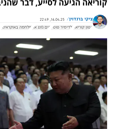
קוריאה הגיעה לסייע, דבר שהניב
ציקי ברנדוין
16.04.25, 22:49
צפון קוריאה
ולדימיר פוטין
קים ג'ונג און
מלחמה באוקראינה