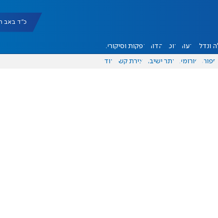
כ"ד באב תשפ"ו |
 ונדל"ן
דעות
אוכל
יהדות
הפקות וסיקורים
ספורט
פורומים
אתר ישיבה
יצירת קשר
עוד