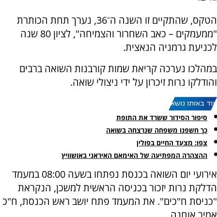
הטקס, שהתקיים זו השנה ה־36, נערך תחת הכותרת
"ממעמקים – כאב השחרור והצמיחה", לציון 80 שנה
לכניעת גרמניה הנאצית.
במהלכו נערכה קריאת שמות קורבנות השואה ברבים
והודלקו נרות זיכרון על ידי ניצולי שואה.
עוד באותו נושא:
סיפור הסידור ששרד את התופת
כך חשפנו משפחה שנרצחה בשואה
צפו: מצעד החיים בפולין
ההצהרה המפתיעה של האימאם האיראני באושוויץ
אירועי יום השואה בכנסת נפתחו בשעה 08:00 במעמד
הדלקת נרות יזכור בכניסה הראשית למשכן, הנקראת
"כניסת ח"כים". את המעמד פתח יושב ראש הכנסת, ח"כ
אמיר אוחנה.