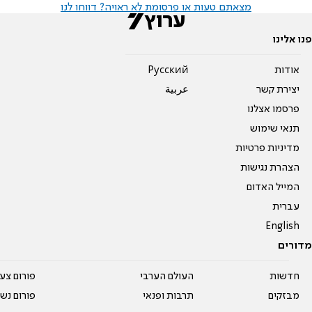
מצאתם טעות או פרסומת לא ראויה? דווחו לנו
פנו אלינו
אודות
Pусский
יצירת קשר
عربية
פרסמו אצלנו
תנאי שימוש
מדיניות פרטיות
הצהרת נגישות
המייל האדום
עברית
English
מדורים
חדשות
העולם הערבי
פורום צע
מבזקים
תרבות ופנאי
פורום נשו