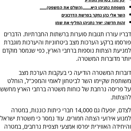
משפחת נתניהו היא.......(השלם את המשפט)......
השר אלי כהן נחקר בפרשת הדרכונים
זהות חדשה: יאיר נתניהו החליף את שמו
דבריו עוררו תגובות סוערות ברשתות החברתיות. הדברים
פורסמו ברקע הערכות מצב ביטחוניות והיערכות מוגברת
למניעת הצתות נוספות ברחבי הארץ, כפי שנמסר מוקדם
יותר מדוברות המשטרה.
דוברות המשטרה הודיעה כי בעקבות הערכת מצב
משותפת שקיימו השר לביטחון לאומי והמפכ"ל, הוחלט
על פריסה נרחבת של כוחות משטרה ברחבי הארץ מחשש
להצתות.
לצדם, יופעלו גם 14,000 חברי כיתות כוננות, במטרה
למנוע אירועי הצתה חמורים. עוד נמסר כי משטרת ישראל
והיחידה האווירית יפרסו אמצעי תצפית נרחבים, במטרה