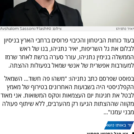
יאיר נתניהו
צילום: Avshalom Sassoni/Flash90
בעוד כוחות הביטחון והכיבוי פרוסים ברחבי הארץ בניסיון
לבלום את גל השריפות, יאיר נתניהו, בנו של ראש
הממשלה בנימין נתניהו, עורר סערה ברשת לאחר שרמז
למעורבות אפשרית של אנשי שמאל בפעולות ההצתה.
בפוסט שפרסם כתב נתניהו: "משהו פה חשוד... השמאל
הקפלניסטי היה בשבועות האחרונים בטירוף של מאמץ
לבטל את חגיגות יום העצמאות וטקס המשואות. אני מאוד
מקווה שההצתות הגיעו רק מהערבים, ללא שיתוף פעולה
מבני עמנו"...
עוד באותו נושא:
ינון מגל בסרטון מפתיע