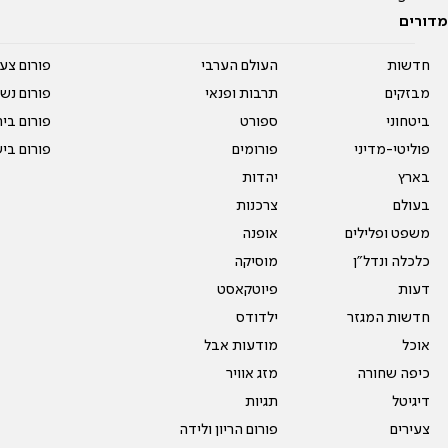
מדורים
חדשות
העולם הערבי
פורום צע
מבזקים
תרבות ופנאי
פורום נשו
ביטחוני
ספורט
פורום בי
פוליטי-מדיני
פורומים
פורום בי
בארץ
יהדות
בעולם
צרכנות
משפט ופלילים
אופנה
כלכלה ונדל"ן
מוסיקה
דעות
פיוטקאסט
חדשות המגזר
ילדודס
אוכל
מודעות אבל
כיפה שחורה
מזג אוויר
דיגיטל
תגיות
צעירים
פורום הריון ולידה