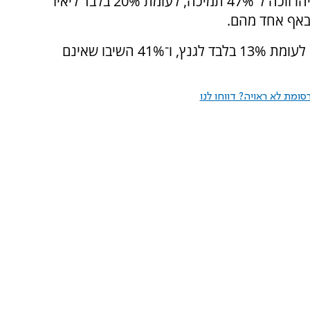
במבחן ההתאמה לראשות הממשלה, בנימין נתניהו זוכה ל־47% תמיכה, לעומת 20% בלבד ליאיר
בהתמודדות מול בני גנץ, נתניהו מוביל עם 46%, לעומת 13% בלבד לגנץ, ו־41% השיבו שאינם
ומת לא ראויה? דווחו לנו