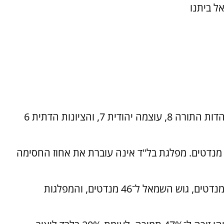
דטים, וישראל ביתנו
ש"ס מקבלת 10 מנדטים, המחנה הממלכתי 9, יהדות התורה 8, עוצמה יהודית 7, והציונות הדתית 6
ש עתיד, רע"ם וחד"ש-תע"ל מקבלות כל אחת 5 מנדטים. מפלגת בל"ד אינה עוברת את אחוז החסימה
בפילוח לגושים הפוליטיים: גוש הימין מגיע ל־64 מנדטים, גוש השמאל ל־46 מנדטים, והמפלגות