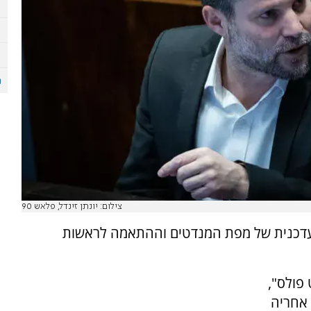
צילום: יונתן זינדל, פלאש 90
1 מציג תמונת מצב עדכנית של מפת המנדטים וההתאמה לראשות
 פולס",
 עם 33 מנדטים. אחריה