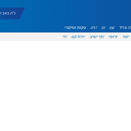
כ"ה באב תשפ"ו |
 ונדל"ן
דעות
אוכל
יהדות
הפקות וסיקורים
ספורט
פורומים
אתר ישיבה
יצירת קשר
עוד