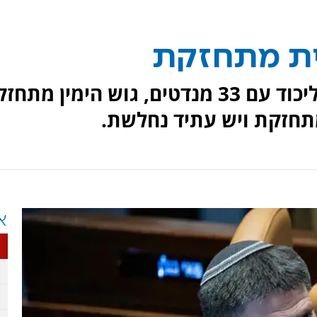
ית מתחזקת
סקר עדכני של ערוץ 14 מציג: הליכוד עם 33 מנדטים, גוש הימין מתחז
א