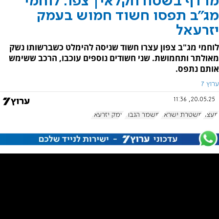
מרדף בשטח חקלאי| צפו: לוחמי
מג"ב תפסו חשוד חמוש בעמק
יזרעאל
לוחמי מג"ב צפון עצרו חשוד שניסה להימלט כשברשותו נשק
מאולתר ותחמושת. שני חשודים נוספים עוכבו, הרכב ששימש
אותם נתפס.
ערוץ 7
20.05.25, 11:36
מעצר
משטרת ישראל
משמר הגבול
עמק יזרעאל