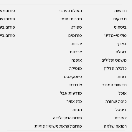
חדשות
העולם הערבי
פורום צע
מבזקים
תרבות ופנאי
פורום נשו
ביטחוני
ספורט
פורום בי
פוליטי-מדיני
פורומים
פורום בי
בארץ
יהדות
בעולם
צרכנות
משפט ופלילים
אופנה
כלכלה ונדל"ן
מוסיקה
דעות
פיוטקאסט
חדשות המגזר
ילדודס
אוכל
מודעות אבל
כיפה שחורה
מזג אוויר
דיגיטל
תגיות
צעירים
פורום הריון ולידה
רפואה שלמה
פורום לקראת נישואין וזוגיות