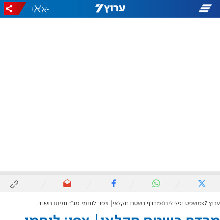
+
-
ערוץ 7
משפט ופלילים
מרדף בשטח חקלאי| צפו: לוחמי מג"ב תפסו חשוד חמוש בעמק יזרעאל