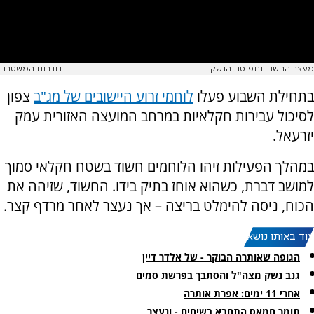
מעצר החשוד ותפיסת הנשק
דוברות המשטרה
בתחילת השבוע פעלו
לוחמי זרוע היישובים של מג"ב
צפון
לסיכול עבירות חקלאיות במרחב המועצה האזורית עמק
יזרעאל.
במהלך הפעילות זיהו הלוחמים חשוד בשטח חקלאי סמוך
למושב דברת, כשהוא אוחז בתיק בידו. החשוד, שזיהה את
הכוח, ניסה להימלט בריצה – אך נעצר לאחר מרדף קצר.
עוד באותו נושא:
הגופה שאותרה הבוקר - של אלדר דיין
גנב נשק מצה"ל והסתבך בפרשת סמים
אחרי 11 ימים: אפרת אותרה
תומך חמאס התחבא בשיחים - ונעצר