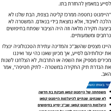
לסייע במאמץ להחזרת בתו.
"היימנוט נחטפה ממרכז קליטה בצפת, הבת שלנו לא
הלכה לאיבוד, אלא נמצאת בידי בנאדם. המשטרה לא
ביצעה חקירה מלאה וזה היה הציבור שפתח בחיפושים
נרחבים ומשמעותיים.
היינו מצפים שהשב"כ והמדינה עתירת הטכנולוגיה ינצלו
את יכולותיהם לסייע, אך מכיוון שאנו כהי עור ואיננו
מכירים מספיק את השפה או התרבות, לא הצלחנו לשנות
את הגדרת תיק החקירה במשטרה - לתיק חטיפה", אמר
האב.
עוד באותו נושא:
משפחתה של היימנוט קסאו חובקת בת חדשה
לא שוכחים: שנתיים להיעלמות היימנוט קסאו
היעלמות היימנוט קסאו: שב"כ יסייע בחיפושים