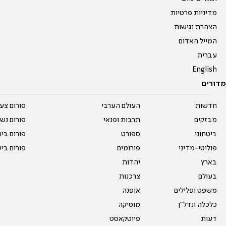
מדיניות פרטיות
הצהרת נגישות
המייל האדום
עברית
English
מדורים
חדשות
העולם הערבי
פורום צע
מבזקים
תרבות ופנאי
פורום נשו
ביטחוני
ספורט
פורום בי
פוליטי-מדיני
פורומים
פורום בי
בארץ
יהדות
בעולם
צרכנות
משפט ופלילים
אופנה
כלכלה ונדל"ן
מוסיקה
דעות
פיוטקאסט