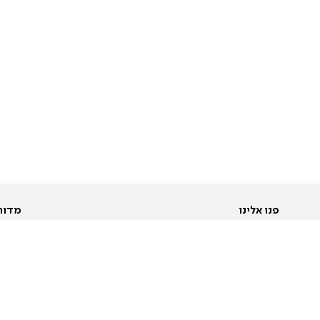
פנו אלינו
מדור
אודות
Pусский
חד
יצירת קשר
عربية
מב
פרסמו אצלנו
בי
תנאי שימוש
פו