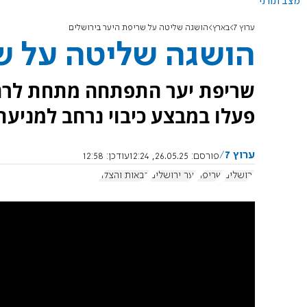
מצב תורני
ערוץ 7
בארץ
הושגה שליטה על שריפת היער בירושלים
הושגה שליטה על ש
שריפת יער התפתחה מתחת לרחו
פעלו במבצע כיבוי נרחב למניע
ערוץ 7
פורסם:
26.05.25, 12:24
עודכן:
12:58
ירושלים
שריפה
יער ירושלים
כבאות והצלה