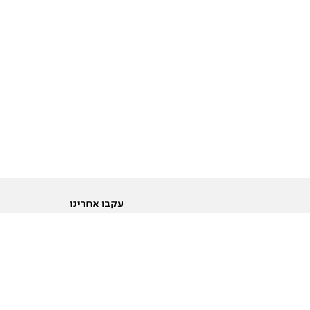
עקבו אחרינו
ות
טוויטר
ם הריון ולידה
פייסבוק
ום לקראת נישואין וזוגיות
אינסטגרם
ום צעירים מעל עשרים
יוטיוב