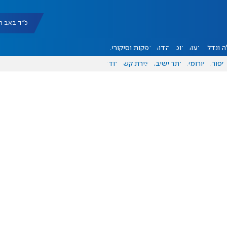
כ"ד באב תשפ"ו |
 ונדל"ן
דעות
אוכל
יהדות
הפקות וסיקורים
ספורט
פורומים
אתר ישיבה
יצירת קשר
עוד