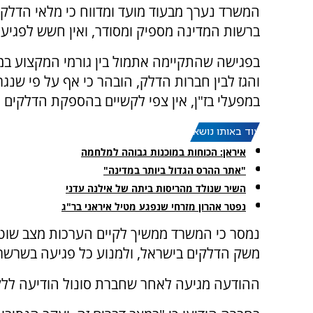
המשרד נערך מבעוד מועד ומדווח כי מלאי הדלק
ברשות המדינה מספיק ומסודר, ואין חשש לפגי
בפגישה שהתקיימה אתמול בין גורמי המקצוע ב
והגז לבין חברות הדלק, הובהר כי אף על פי שנג
במפעלי בז"ן, אין צפי לקשיים בהספקת הדלקים 
עוד באותו נושא:
איראן: הכוחות במוכנות גבוהה למלחמה
"אתר ההרס הגדול ביותר במדינה"
השיר שנולד מהריסות ביתה של אילנה עדני
נפטר אהרון מזרחי שנפגע מטיל איראני בר"ג
נמסר כי המשרד ממשיך לקיים הערכות מצב שו
משק הדלקים בישראל, ולמנוע כל פגיעה בשרש
ההודעה מגיעה לאחר שחברת סונול הודיעה ללק