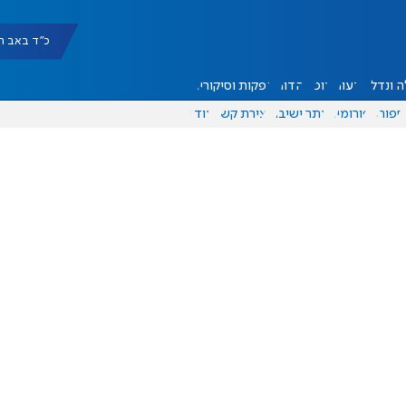
כ"ד באב תשפ"ו |
 ונדל"ן
דעות
אוכל
יהדות
הפקות וסיקורים
ספורט
פורומים
אתר ישיבה
יצירת קשר
עוד