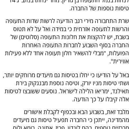
לנחות בנמל התעופה בן גוריון. מחר ינחתו בנתב"ג 14
טיסות נוספות של החברה.
שרת התחבורה מירי רגב הודיעה לרשות שדות התעופה
והרשות לתעופה אזרחית כי במידה ואל על לא תטוס
בשבת, יש להקצות את חלונות התעופה (סלוטים) של
החברה בסוף השבוע לחברות התעופה האחרות
הפועלות, "מבלי להשאיר חלון תעופה אחד ללא פעילות
אווירית".
באל על הודיעו כי יחלו בטיסות גם מיעדים מרוחקים יותר,
ושתי טיסות מניו יורק, וטיסה נוספת מבנגקוק בירת
תאילנד, ימריאו הלילה לישראל. נוסעים ששובצו לטיסות
אלה קיבלו על כך הודעה.
מלבד זאת, בשבוע הבא ובכפוף לקבלת אישורים
מהמדינה, ייתכן כי החברה תפעיל טיסות גם מיעדים
מרכזיים נוספים, בהם לונדון, ⁠פריז, אתונה, רומא ולוס