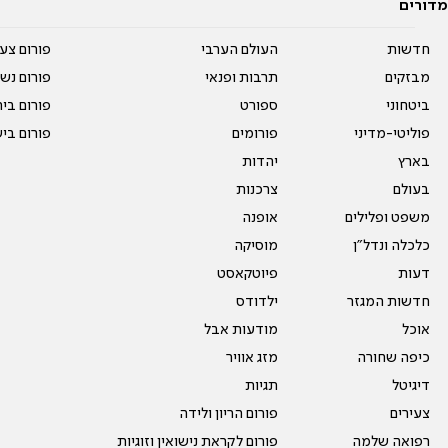
מדורים
חדשות
העולם הערבי
פורום צע
מבזקים
תרבות ופנאי
פורום נשו
ביטחוני
ספורט
פורום בי
פוליטי-מדיני
פורומים
פורום בי
בארץ
יהדות
בעולם
צרכנות
משפט ופלילים
אופנה
כלכלה ונדל"ן
מוסיקה
דעות
פיוטקאסט
חדשות המגזר
ילדודס
אוכל
מודעות אבל
כיפה שחורה
מזג אוויר
דיגיטל
תגיות
צעירים
פורום הריון ולידה
רפואה שלמה
פורום לקראת נישואין וזוגיות