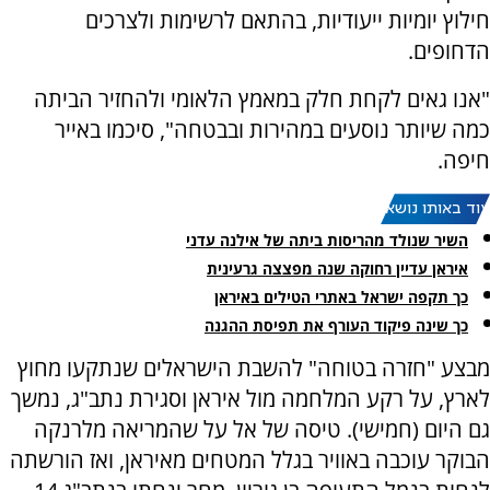
חילוץ יומיות ייעודיות, בהתאם לרשימות ולצרכים
הדחופים.
"אנו גאים לקחת חלק במאמץ הלאומי ולהחזיר הביתה
כמה שיותר נוסעים במהירות ובבטחה", סיכמו באייר
חיפה.
עוד באותו נושא:
השיר שנולד מהריסות ביתה של אילנה עדני
איראן עדיין רחוקה שנה מפצצה גרעינית
כך תקפה ישראל באתרי הטילים באיראן
כך שינה פיקוד העורף את תפיסת ההגנה
מבצע "חזרה בטוחה" להשבת הישראלים שנתקעו מחוץ
לארץ, על רקע המלחמה מול איראן וסגירת נתב"ג, נמשך
גם היום (חמישי). טיסה של אל על שהמריאה מלרנקה
הבוקר עוכבה באוויר בגלל המטחים מאיראן, ואז הורשתה