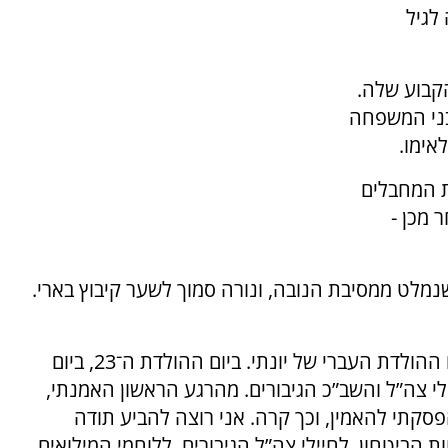
יעה לגיל
קבוע שלה.
בני המשפחה
אימו.
ת המחבלים
 מכן -
חר שנמלט ממסיבת הנובה, ונורה סמוך לשער קיבוץ בארי.
קובי סמרנו, אביו של יונתן, כתב: "אתמול היה יום ההולדת העברי של יונתי. ביום ההולדת ה־23, ביום
ילי צה”ל והשב”כ הגיבורים. מהרגע הראשון האמנתי,
פסקתי להאמין, וכך קרה. אני רוצה להביע תודה
ביטחון, לחיילי צה”ל הגיבורים, ללוחמי המילואים,