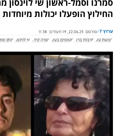
סמרנו וסמל-ראשון שי לוינסון 
החילוץ הופעלו יכולות מיוחדות 
ערוץ 7
פורסם:
22.06.25, 11:19
עודכן:
11:38
רצועת עזה
חרבות ברזל
חטופים בעזה
עפרה קידר
שי לוינסון
יונתן סמ