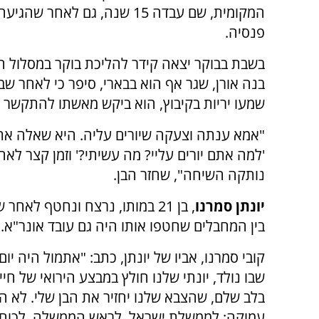
המקומית, שם עבדה 15 שנה, גם לאחר שהג
פנסיה.
בשבת בבוקר יצאה קידר להליכת בוקר במסלול ה
בנה אורן, שגר אף הוא בבארי, סיפר כי לאחר ש
שמעו יריות בקיבוץ, הוא ביקש מאשתו להתקשר ל
"אמא ענתה וצעקה שיורים עליה. היא שאלה א
'למה אתם יורים עליי? מה עשיתי?' וזמן קצר לאחר
נותקה השיחה", שחזר הבן.
יונתן סמרנו
, בן 21 במותו, נרצח ונחטף לא
בין המחבלים שחטפו אותו היה גם עובד אונר"א.
שבו נולד, יונתי שלנו חולץ במבצע הירואי של חי
בלב שלם, שהצבא שלנו יחזיר את הבן שלי. לא ה
עמוקה: לממשלת ישראל, לראש הממשלה, לכוחות ה