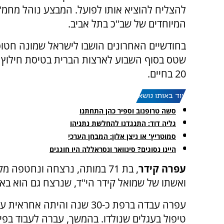
להצליח להוציא אותו לפועל. המבצע נוהל מחמ
המיוחדים של שב"כ בתל אביב.
בחודשיים האחרונים הושבו לישראל שמונה חטופי
20 בחיים.
עוד באותו נושא:
סשה טרופנוב וספיר כהן התחתנו
גליה דוד: התנגדנו להחלשת נתניהו
סמוטריץ' או ניצן אלון: המבחן הערכי
היינו נסוגים? סינוואר ונסראללה היו חוגגים
עפרה קידר
, בת 71 במותה, נרצחה ונחטפה
ואשתו של שמואל קידר הי"ד, שנרצח גם הוא באו
עפרה עבדה ברפת כ-30 שנה והיתה אחרא
טיפול בעגלים שנולדו. בהמשך, עברה לעבוד בפי