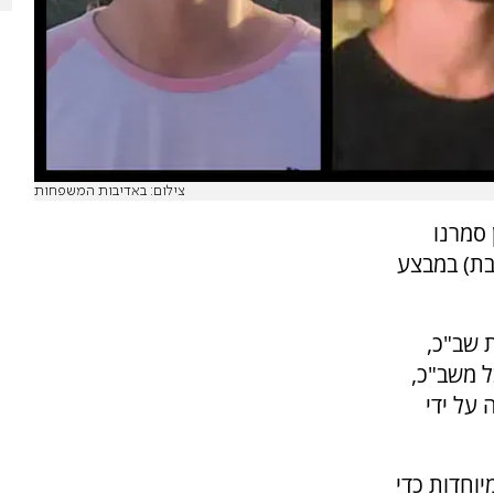
צילום: באדיבות המשפחות
 סמרנו
שבת) במבצע
 שב"כ,
 משב"כ,
על ידי
יוחדות כדי