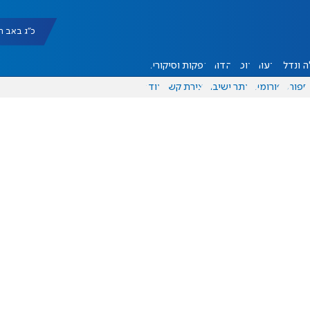
כ"ג באב תשפ"ו |
 ונדל"ן
דעות
אוכל
יהדות
הפקות וסיקורים
ספורט
פורומים
אתר ישיבה
יצירת קשר
עוד