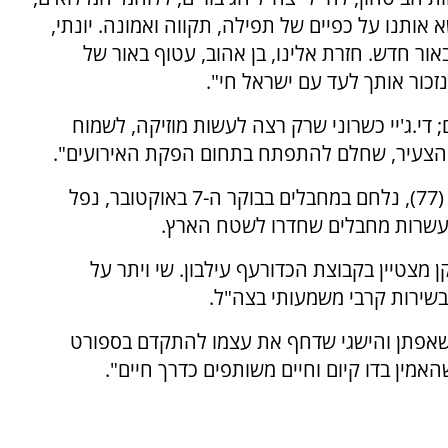
אותנו על כפיים של תפילה, תקווה ואמונה. יונתי,
 אור, והיום, באור חדש. חזרת אלינו, בן אהוב, עטוף באור של
זכור אותך לעד עם ישראל חי".
די.ג'יי כשרוני שרק רצה לעשות מוזיקה, לשמוח
לו הצעיר, שחלם להתפתח בתחום הפקת האירועים".
, בן 19 במותו, מפקד טנק בגדוד "עוז" (77), נלחם במחבלים בבוקר ה-7 באוקטובר, נפל
 עשרות מחבלים שחדרו לשטח הארץ.
מצטיין בקבוצת הכדורעף עילבון. שי ויתר על
שירות קרבי משמעותי בצה"ל.
 שאפתן והישגי שדחף את עצמו להתקדם בספורט
אמין בדו קיום וחיים משותפים כדרך חיים".