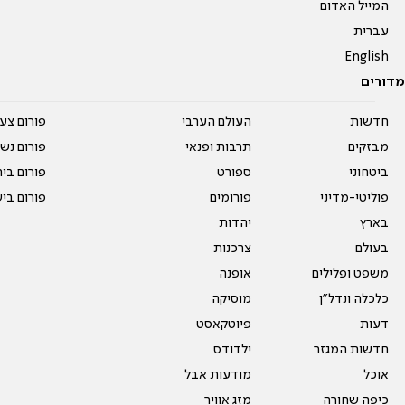
המייל האדום
עברית
English
מדורים
חדשות
העולם הערבי
פורום צע
מבזקים
תרבות ופנאי
פורום נשו
ביטחוני
ספורט
פורום בי
פוליטי-מדיני
פורומים
פורום בי
בארץ
יהדות
בעולם
צרכנות
משפט ופלילים
אופנה
כלכלה ונדל"ן
מוסיקה
דעות
פיוטקאסט
חדשות המגזר
ילדודס
אוכל
מודעות אבל
כיפה שחורה
מזג אוויר